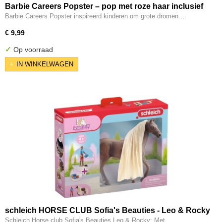
Barbie Careers Popster – pop met roze haar inclusief
microfoon
Barbie Careers Popster inspireerd kinderen om grote dromen…
€ 9,99
✓
Op voorraad
IN WINKELWAGEN
schleich HORSE CLUB Sofia's Beauties - Leo & Rocky
Schleich Horse club Sofia's Beauties Leo & Rocky: Met…