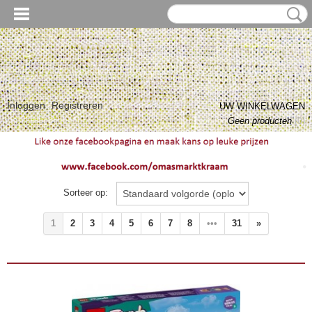
Inloggen
Registreren
UW WINKELWAGEN
Geen producten
(0)
Meer informatie
Sorteer op:
1
2
3
4
5
6
7
8
•••
31
»