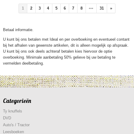
1
2
3
4
5
6
7
8
•••
31
»
Betaal informatie.
U kunt bij ons betalen met Ideal en per overboeking en eventueel contant
bij het afhalen van gewenste artikelen, dit is alleen mogelijk op afspraak.
U kunt bij ons ook deels achteraf betalen kies hiervoor de optie
overboeking. Minimale aanbetaling 50% gelieve bij uw betaling te
vermelden deelbetaling.
Categorieën
Ty knuffels
DVD
Auto's / Tractor
Leesboeken