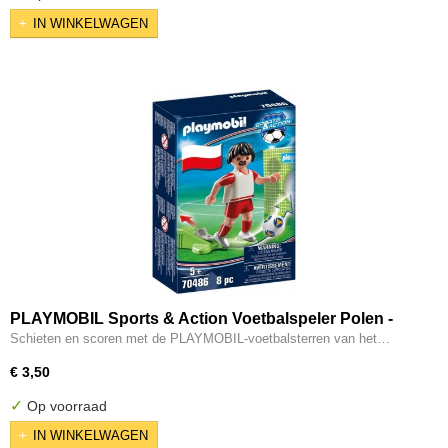
IN WINKELWAGEN
PLAYMOBIL Sports & Action Voetbalspeler Polen -
70486
Schieten en scoren met de PLAYMOBIL-voetbalsterren van het…
€ 3,50
✓
Op voorraad
IN WINKELWAGEN