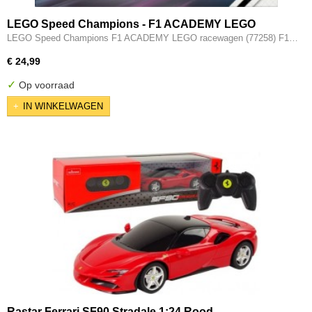
LEGO Speed Champions - F1 ACADEMY LEGO
racewagen Formule 1 Auto- 77258
LEGO Speed Champions F1 ACADEMY LEGO racewagen (77258) F1…
€ 24,99
✓
Op voorraad
IN WINKELWAGEN
Rastar Ferrari SF90 Stradale 1:24 Rood