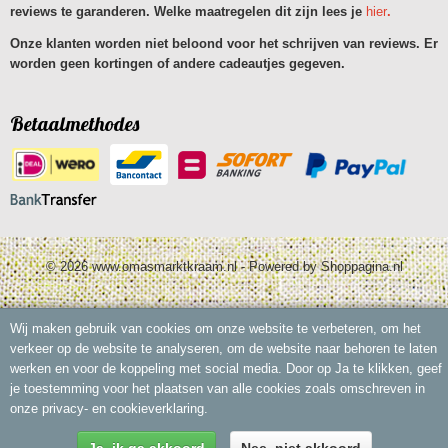
reviews te garanderen. Welke maatregelen dit zijn lees je
hier
.
Onze klanten worden niet beloond voor het schrijven van reviews. Er
worden geen kortingen of andere cadeautjes gegeven.
Betaalmethodes
© 2026 www.omasmarktkraam.nl - Powered by Shoppagina.nl
Wij maken gebruik van cookies om onze website te verbeteren, om het
verkeer op de website te analyseren, om de website naar behoren te laten
werken en voor de koppeling met social media. Door op Ja te klikken, geef
je toestemming voor het plaatsen van alle cookies zoals omschreven in
onze privacy- en cookieverklaring.