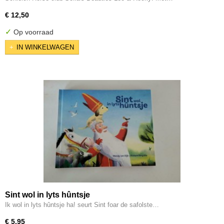
€ 12,50
✓
Op voorraad
IN WINKELWAGEN
Sint wol in lyts hûntsje
Ik wol in lyts hûntsje ha! seurt Sint foar de safolste…
€ 5,95