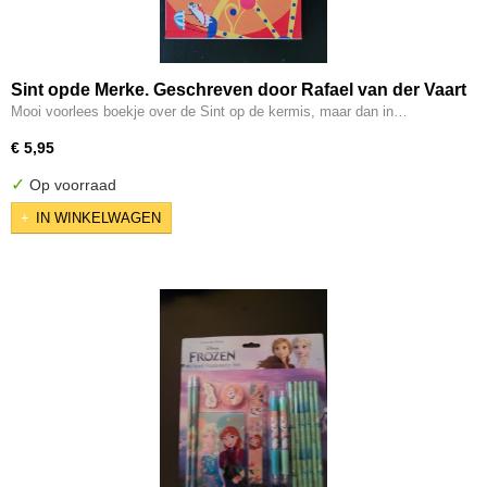
Sint opde Merke. Geschreven door Rafael van der Vaart
en Laura Brella
Mooi voorlees boekje over de Sint op de kermis, maar dan in…
€ 5,95
✓
Op voorraad
IN WINKELWAGEN