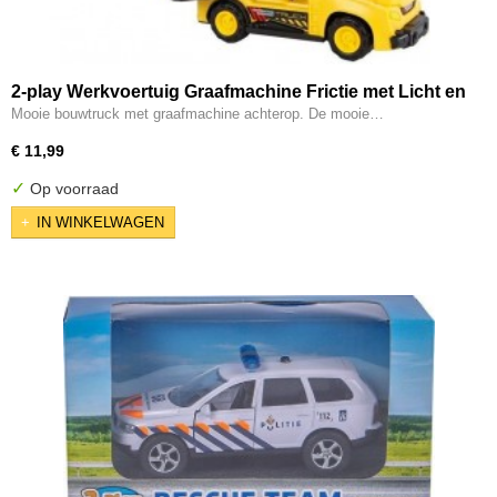
2-play Werkvoertuig Graafmachine Frictie met Licht en
Geluid
Mooie bouwtruck met graafmachine achterop. De mooie…
€ 11,99
✓
Op voorraad
IN WINKELWAGEN