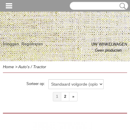
Inloggen
Registreren
UW WINKELWAGEN
Geen producten
(0)
Home
>
Auto's / Tractor
Sorteer op:
1
2
»