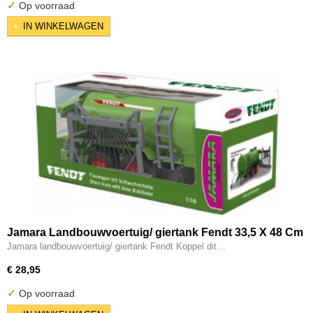
✓
Op voorraad
IN WINKELWAGEN
Jamara Landbouwvoertuig/ giertank Fendt 33,5 X 48 Cm
1:16
Jamara landbouwvoertuig/ giertank Fendt Koppel dit…
€ 28,95
✓
Op voorraad