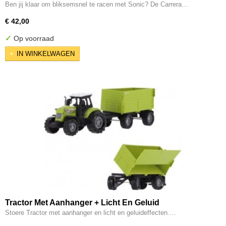
- Sonic the Hedgehog -
Ben jij klaar om bliksemsnel te racen met Sonic? De Carrera…
€ 42,00
✓
Op voorraad
IN WINKELWAGEN
Tractor Met Aanhanger + Licht En Geluid
Stoere Tractor met aanhanger en licht en geluideffecten.…