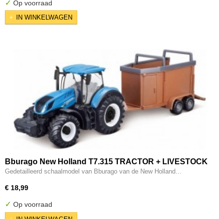
✓
Op voorraad
IN WINKELWAGEN
Bburago New Holland T7.315 TRACTOR + LIVESTOCK
FORWARDER blauw/bruin schaalmodel 10 CM
Gedetailleerd schaalmodel van Bburago van de New Holland…
€ 18,99
✓
Op voorraad