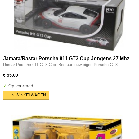
Jamara/Rastar Porsche 911 GT3 Cup Jongens 27 Mhz
1:14 Wit
Rastar Porsche 911 GT3 Cup. Bestuur jouw eigen Porsche GT3…
€ 55,00
✓
Op voorraad
IN WINKELWAGEN