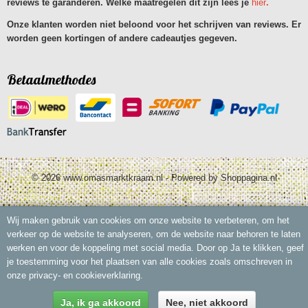
reviews te garanderen. Welke maatregelen dit zijn lees je
hier
.
Onze klanten worden niet beloond voor het schrijven van reviews. Er
worden geen kortingen of andere cadeautjes gegeven.
Betaalmethodes
© 2026 www.omasmarktkraam.nl - Powered by Shoppagina.nl
Wij maken gebruik van cookies om onze website te verbeteren, om het
verkeer op de website te analyseren, om de website naar behoren te laten
werken en voor de koppeling met social media. Door op Ja te klikken, geef
je toestemming voor het plaatsen van alle cookies zoals omschreven in
onze privacy- en cookieverklaring.
Ja, ik ga akkoord
Nee, niet akkoord