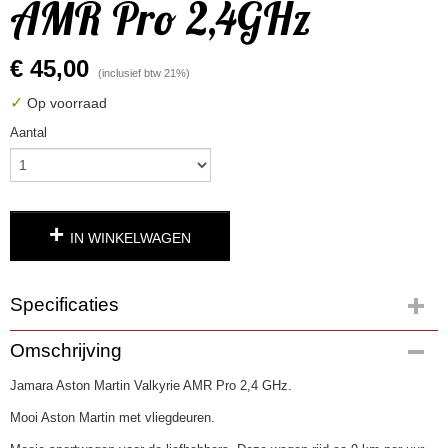
AMR Pro 2,4GHz
€ 45,00
(inclusief btw 21%)
✓
Op voorraad
Aantal
IN WINKELWAGEN
Specificaties
Productcode
Omschrijving
4705
Jamara Aston Martin Valkyrie AMR Pro 2,4 GHz.
EAN code
4042774472733
Mooi Aston Martin met vliegdeuren.