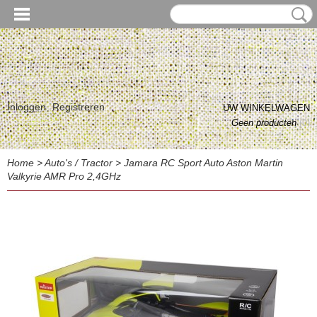
Inloggen
Registreren
UW WINKELWAGEN
Geen producten
(0)
Home
>
Auto's / Tractor
>
Jamara RC Sport Auto Aston Martin
Valkyrie AMR Pro 2,4GHz