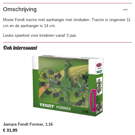
Productcode
Omschrijving
4816
Mooie Fendt tractor met aanhanger met strobalen. Tractor is ongeveer 11
EAN code
cm en de aanhanger is 14 cm.
8719247768933
Leuke speelset voor kinderen vanaf 3 jaar.
Ook interessant
Jamara Fendt Former, 1:16
€ 31,95