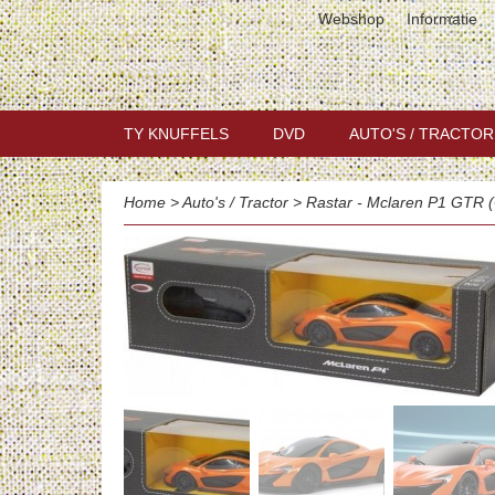
Webshop
Informatie
TY KNUFFELS
DVD
AUTO'S / TRACTOR
Home
>
Auto's / Tractor
>
Rastar - Mclaren P1 GTR (