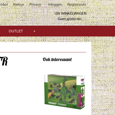
chten
Retour
Privacy
Inloggen
Registreren
UW WINKELWAGEN
Geen producten
(0)
OUTLET
+
TR
Ook interessant