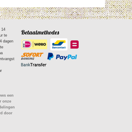
n 14
Betaalmethodes
ur te
14 dagen
te
na
ontvangst
ur
iews een
r onze
delingen
rd door