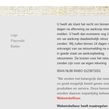
U heeft als klant het recht om binne
dagen na aflevering uw aankoop reto
melden. U heeft dan eveneens nog 
Lego
om uw aankoop daadwerkelijk retour 
Playmobil
zenden. Wij zullen binnen 14 dagen 
Barbie
ontvangst van uw retourmelding na 
in goede staat uw aankoopbedrag
retourneren. De kosten voor het reto
zenden zijn voor uw eigen rekening
IBAN NL88 RABO 0123973201
"We vinden het belangrijk dat rev
zo goed mogelijk beeld geven ove
produkten en service. Onze beoor
worden daarom onpartijdig behee
WebwinkelKeur.
Webwinkelkeur heeft maatregelen