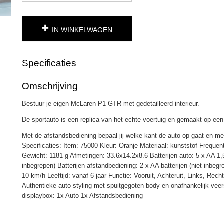
IN WINKELWAGEN
Specificaties
Productcode
4850
Omschrijving
EAN code
6930751310483
Bestuur je eigen McLaren P1 GTR met gedetailleerd interieur.
De sportauto is een replica van het echte voertuig en gemaakt op een
Met de afstandsbediening bepaal jij welke kant de auto op gaat en me
Specificaties: Item: 75000 Kleur: Oranje Materiaal: kunststof Frequen
Gewicht: 1181 g Afmetingen: 33.6x14.2x8.6 Batterijen auto: 5 x AA 1,5 
inbegrepen) Batterijen afstandbediening: 2 x AA batterijen (niet inbeg
10 km/h Leeftijd: vanaf 6 jaar Functie: Vooruit, Achteruit, Links, Rec
Authentieke auto styling met spuitgegoten body en onafhankelijk vee
displaybox: 1x Auto 1x Afstandsbediening