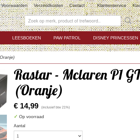
Voorwaarden
Verzendkosten
Contact
Klantenservice
Kla
LEESBOEKEN
PAW PATROL
DISNEY PRINCESSEN
Oranje)
Rastar - Mclaren P1 G
(Oranje)
€ 14,99
(inclusief btw 21%)
✓
Op voorraad
Aantal