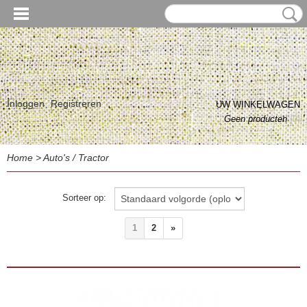
Inloggen
Registreren
UW WINKELWAGEN
Geen producten
(0)
Home
>
Auto's / Tractor
Sorteer op:
1
2
»