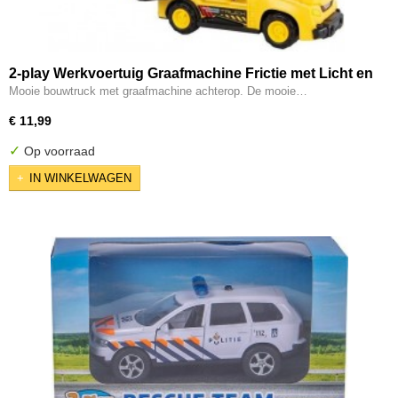
2-play Werkvoertuig Graafmachine Frictie met Licht en
Geluid
Mooie bouwtruck met graafmachine achterop. De mooie…
€ 11,99
✓
Op voorraad
IN WINKELWAGEN