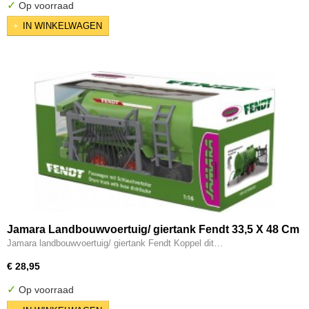
✓
Op voorraad
IN WINKELWAGEN
Jamara Landbouwvoertuig/ giertank Fendt 33,5 X 48 Cm
1:16
Jamara landbouwvoertuig/ giertank Fendt Koppel dit…
€ 28,95
✓
Op voorraad