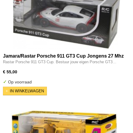
Jamara/Rastar Porsche 911 GT3 Cup Jongens 27 Mhz
1:14 Wit
Rastar Porsche 911 GT3 Cup. Bestuur jouw eigen Porsche GT3…
€ 55,00
✓
Op voorraad
IN WINKELWAGEN