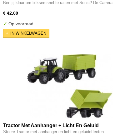
- Sonic the Hedgehog -
Ben jij klaar om bliksemsnel te racen met Sonic? De Carrera…
€ 42,00
✓
Op voorraad
IN WINKELWAGEN
Tractor Met Aanhanger + Licht En Geluid
Stoere Tractor met aanhanger en licht en geluideffecten.…