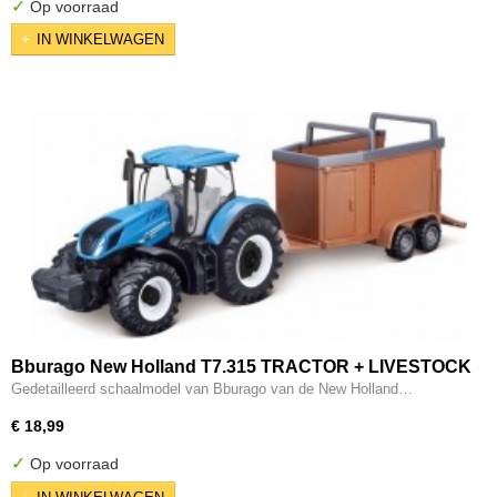
✓
Op voorraad
IN WINKELWAGEN
Bburago New Holland T7.315 TRACTOR + LIVESTOCK
FORWARDER blauw/bruin schaalmodel 10 CM
Gedetailleerd schaalmodel van Bburago van de New Holland…
€ 18,99
✓
Op voorraad