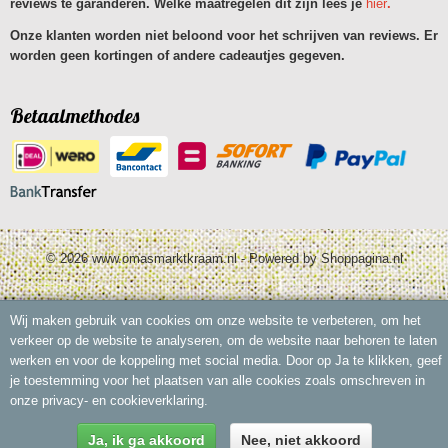
reviews te garanderen. Welke maatregelen dit zijn lees je
hier
.
Onze klanten worden niet beloond voor het schrijven van reviews. Er
worden geen kortingen of andere cadeautjes gegeven.
Betaalmethodes
© 2026 www.omasmarktkraam.nl - Powered by Shoppagina.nl
Wij maken gebruik van cookies om onze website te verbeteren, om het
verkeer op de website te analyseren, om de website naar behoren te laten
werken en voor de koppeling met social media. Door op Ja te klikken, geef
je toestemming voor het plaatsen van alle cookies zoals omschreven in
onze privacy- en cookieverklaring.
Ja, ik ga akkoord
Nee, niet akkoord