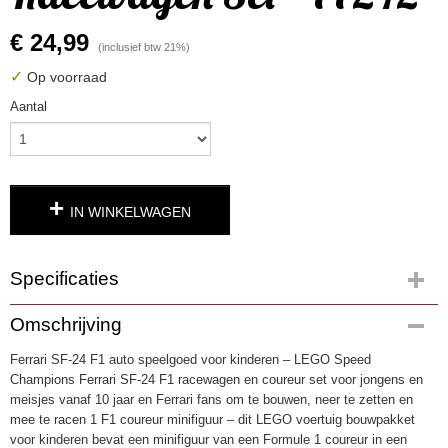
€ 24,99
(inclusief btw 21%)
✓
Op voorraad
Aantal
IN WINKELWAGEN
Specificaties
Productcode
Omschrijving
4738
Ferrari SF-24 F1 auto speelgoed voor kinderen – LEGO Speed
EAN code
Champions Ferrari SF-24 F1 racewagen en coureur set voor jongens en
5702017816098
meisjes vanaf 10 jaar en Ferrari fans om te bouwen, neer te zetten en
mee te racen 1 F1 coureur minifiguur – dit LEGO voertuig bouwpakket
voor kinderen bevat een minifiguur van een Formule 1 coureur in een