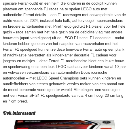
speciale Ferrari-outfit en een helm die kinderen in de cockpit kunnen
plaatsen om spannende F1 races na te spelen LEGO auto met
authentieke Ferrari details – een F1 racewagen met ontwerpdetails van de
echte versie uit 2024, inclusief halo-balk, achtervleugel, sponsorstickers
en bredere achterbanden met 'Pirelli' erop gedrukt F1 plezier voor het hele
gezin – race samen met het hele gezin om de geblokte vlag met andere
bouwsets (apart verkrijgbaar) uit de LEGO F1 serie. F1 decoratie – nadat
kinderen hebben genoten van het naspelen van raceverhalen met het
Ferrari F1 speelgoed kunnen ze deze bouwbare Ferrari auto op een plank
of nachtkastje neerzetten als kinderkamer decoratie F1 cadeau voor
jongens en meisjes – deze Ferrari F1 merchandise biedt een leuke bouw-
en speelervaring en is een leuk LEGO cadeau voor kinderen vanaf 10 jaar
en volwassen verzamelaars van automodellen Bouw iconische
automodellen – met LEGO Speed Champions sets kunnen kinderen en
autoliefhebbers van stenen gebouwde versies maken van een aantal van
de meest beroemde voertuigen ter wereld. Afmetingen: een voertuigset
met een Ferrari SF-24 F1 speelgoedauto van ca. 4 cm hoog, 20 cm lang
en 7 cm breed.
Ook interessant