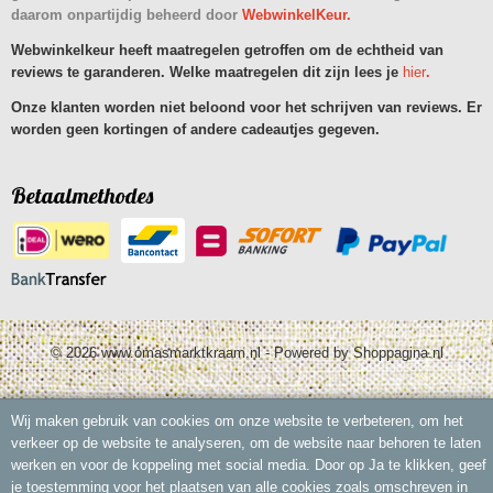
daarom onpartijdig beheerd door
WebwinkelKeur.
Webwinkelkeur heeft maatregelen getroffen om de echtheid van
reviews te garanderen. Welke maatregelen dit zijn lees je
hier
.
Onze klanten worden niet beloond voor het schrijven van reviews. Er
worden geen kortingen of andere cadeautjes gegeven.
Betaalmethodes
© 2026 www.omasmarktkraam.nl - Powered by Shoppagina.nl
Wij maken gebruik van cookies om onze website te verbeteren, om het
verkeer op de website te analyseren, om de website naar behoren te laten
werken en voor de koppeling met social media. Door op Ja te klikken, geef
je toestemming voor het plaatsen van alle cookies zoals omschreven in