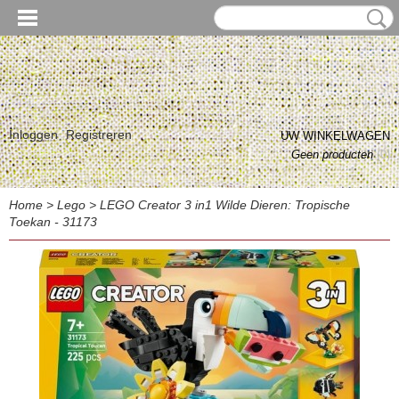
Inloggen
Registreren
UW WINKELWAGEN
Geen producten
(0)
Home
>
Lego
>
LEGO Creator 3 in1 Wilde Dieren: Tropische
Toekan - 31173