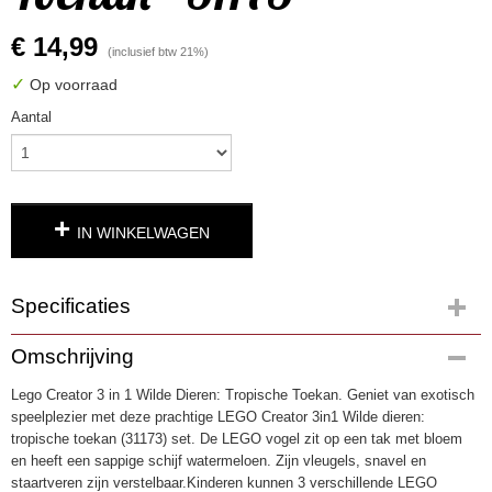
€ 14,99
(inclusief btw 21%)
✓
Op voorraad
Aantal
IN WINKELWAGEN
Specificaties
Productcode
Omschrijving
4861
Lego Creator 3 in 1 Wilde Dieren: Tropische Toekan. Geniet van exotisch
EAN code
speelplezier met deze prachtige LEGO Creator 3in1 Wilde dieren:
5702017879956
tropische toekan (31173) set. De LEGO vogel zit op een tak met bloem
en heeft een sappige schijf watermeloen. Zijn vleugels, snavel en
staartveren zijn verstelbaar.Kinderen kunnen 3 verschillende LEGO