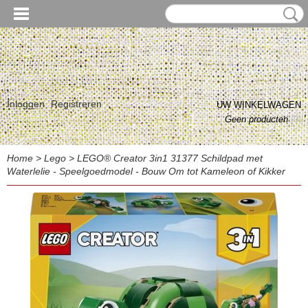
Inloggen
Registreren
UW WINKELWAGEN
Geen producten
(0)
Home
>
Lego
>
LEGO® Creator 3in1 31377 Schildpad met
Waterlelie - Speelgoedmodel - Bouw Om tot Kameleon of Kikker