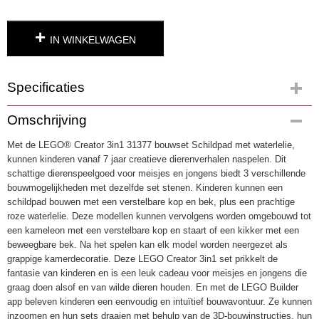
IN WINKELWAGEN
Specificaties
Productcode
Omschrijving
4904
Met de LEGO® Creator 3in1 31377 bouwset Schildpad met waterlelie,
EAN code
kunnen kinderen vanaf 7 jaar creatieve dierenverhalen naspelen. Dit
5702018033203
schattige dierenspeelgoed voor meisjes en jongens biedt 3 verschillende
bouwmogelijkheden met dezelfde set stenen. Kinderen kunnen een
schildpad bouwen met een verstelbare kop en bek, plus een prachtige
roze waterlelie. Deze modellen kunnen vervolgens worden omgebouwd tot
een kameleon met een verstelbare kop en staart of een kikker met een
beweegbare bek. Na het spelen kan elk model worden neergezet als
grappige kamerdecoratie. Deze LEGO Creator 3in1 set prikkelt de
fantasie van kinderen en is een leuk cadeau voor meisjes en jongens die
graag doen alsof en van wilde dieren houden. En met de LEGO Builder
app beleven kinderen een eenvoudig en intuïtief bouwavontuur. Ze kunnen
inzoomen en hun sets draaien met behulp van de 3D-bouwinstructies, hun