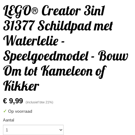
LEGO® Creator 3in1
31377 Schildpad met
Waterlelie -
Speelgoedmodel - Bouw
Om tot Kameleon of
Kikker
€ 9,99
(inclusief btw 21%)
✓
Op voorraad
Aantal