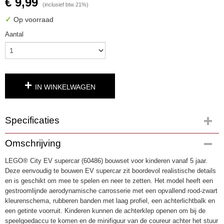
€ 9,99
(inclusief btw 21%)
✓
Op voorraad
Aantal
IN WINKELWAGEN
Specificaties
Productcode
Omschrijving
4909
LEGO® City EV supercar (60486) bouwset voor kinderen vanaf 5 jaar.
EAN code
Deze eenvoudig te bouwen EV supercar zit boordevol realistische details
5702018031919
en is geschikt om mee te spelen en neer te zetten. Het model heeft een
gestroomlijnde aerodynamische carrosserie met een opvallend rood-zwart
kleurenschema, rubberen banden met laag profiel, een achterlichtbalk en
een getinte voorruit. Kinderen kunnen de achterklep openen om bij de
speelgoedaccu te komen en de minifiguur van de coureur achter het stuur