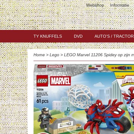
Webshop
Informatie
TY KNUFFELS
DVD
AUTO'S / TRACTOR
Home
>
Lego
>
LEGO Marvel 11206 Spidey op zijn m