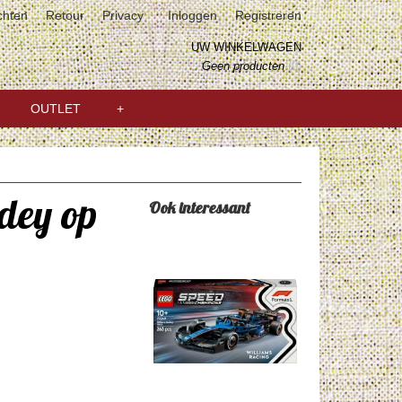
chten
Retour
Privacy
Inloggen
Registreren
UW WINKELWAGEN
Geen producten
(0)
OUTLET
+
dey op
Ook interessant