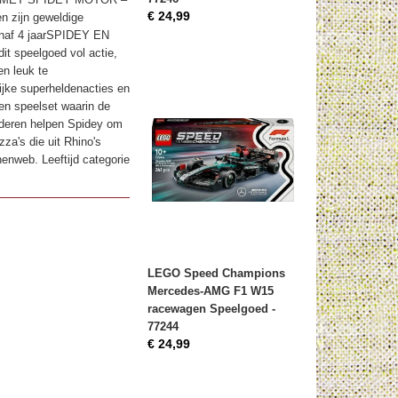
€ 24,99
 zijn geweldige
vanaf 4 jaarSPIDEY EN
t speelgoed vol actie,
en leuk te
ke superheldenacties en
en speelset waarin de
eren helpen Spidey om
za's die uit Rhino's
enweb. Leeftijd categorie
LEGO Speed Champions
Mercedes-AMG F1 W15
racewagen Speelgoed -
77244
€ 24,99