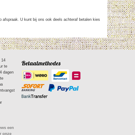
op afspraak. U kunt bij ons ook deels achteraf betalen kies
n 14
Betaalmethodes
ur te
14 dagen
te
na
ontvangst
ur
iews een
r onze