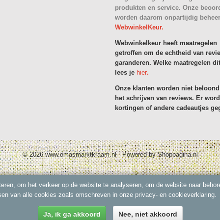
produkten en service. Onze beoor
worden daarom onpartijdig behee
WebwinkelKeur.
Webwinkelkeur heeft maatregelen
getroffen om de echtheid van revi
garanderen. Welke maatregelen dit
lees je
hier
.
Onze klanten worden niet beloond
het schrijven van reviews. Er wor
kortingen of andere cadeautjes ge
© 2026 www.omasmarktkraam.nl - Powered by Shoppagina.nl
eren, om het verkeer op de website te analyseren, om de website naar behore
sen van alle cookies zoals omschreven in onze privacy- en cookieverklaring.
Ja, ik ga akkoord
Nee, niet akkoord