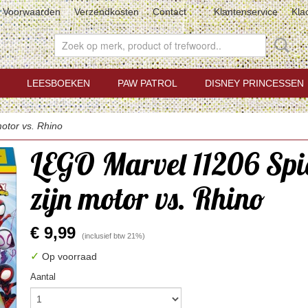
Voorwaarden
Verzendkosten
Contact
Klantenservice
Kla
LEESBOEKEN
PAW PATROL
DISNEY PRINCESSEN
otor vs. Rhino
LEGO Marvel 11206 Spi
zijn motor vs. Rhino
€ 9,99
(inclusief btw 21%)
✓
Op voorraad
Aantal