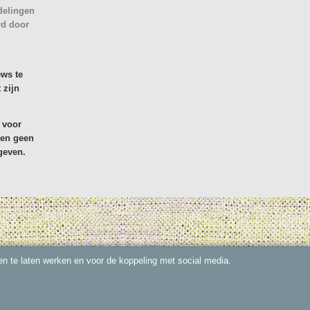
delingen
rd door
ews te
 zijn
 voor
den geen
geven.
n te laten werken en voor de koppeling met social media.