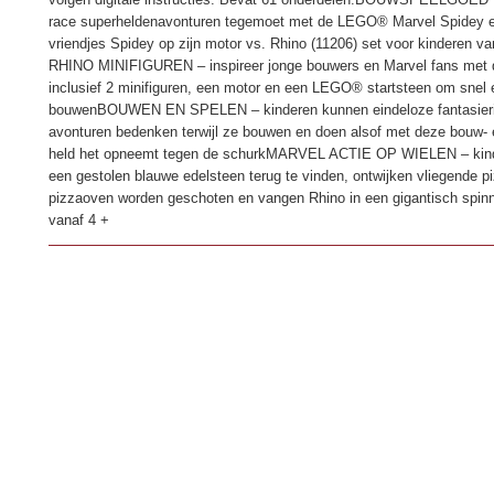
race superheldenavonturen tegemoet met de LEGO® Marvel Spidey en
vriendjes Spidey op zijn motor vs. Rhino (11206) set voor kinderen 
RHINO MINIFIGUREN – inspireer jonge bouwers en Marvel fans met di
inclusief 2 minifiguren, een motor en een LEGO® startsteen om snel 
bouwenBOUWEN EN SPELEN – kinderen kunnen eindeloze fantasierij
avonturen bedenken terwijl ze bouwen en doen alsof met deze bouw- 
held het opneemt tegen de schurkMARVEL ACTIE OP WIELEN – kind
een gestolen blauwe edelsteen terug te vinden, ontwijken vliegende piz
pizzaoven worden geschoten en vangen Rhino in een gigantisch spinn
vanaf 4 +