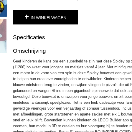
IN WINKELWAGEN
Specificaties
Productcode
4914
Omschrijving
EAN code
5702018062456
Geef kinderen de kans om een superheld te zijn met deze Spidey op z
(11206) bouwset voor jongens en meisjes vanaf 4 jaar. Met minifigur
een motor in de vorm van een spin is deze Spidey bouwset een gewe
te helpen hun creatieve vaardigheden te ontwikkelen.Kinderen helpe
blauwe edelsteen terug te vinden, ontwijken vliegende pizza's die uit
gelanceerd en vangen Rhino in een gigantisch spinnenweb dat ook a
bevestigd. Deze bouwset is ontworpen voor jonge bouwers en zit boor
eindeloos fantasierijk speelplezier. Het is een leuk cadeautje voor fa
geweldige vriendjes voor een verjaardag of zomaar tussendoor. Inclusie
met afbeeldingen, grote startstenen en aparte zakjes met elk 1 bouw
snel en leuk blijft. Bovendien kunnen kinderen de LEGO Builder app g
zoomen, hun model in 3D te draaien en hun voortgang bij te houden 
volgen digitale instructies. Bevat 61 onderdelen.BOUWSPEELG