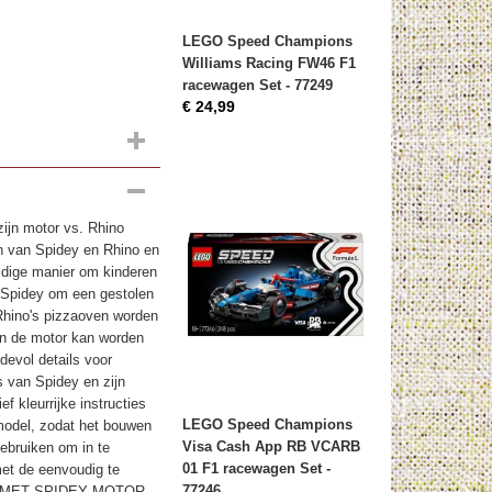
LEGO Speed Champions
Williams Racing FW46 F1
racewagen Set - 77249
€ 24,99
ijn motor vs. Rhino
en van Spidey en Rhino en
ldige manier om kinderen
n Spidey om een gestolen
 Rhino's pizzaoven worden
an de motor kan worden
devol details voor
ns van Spidey en zijn
f kleurrijke instructies
LEGO Speed Champions
model, zodat het bouwen
Visa Cash App RB VCARB
ebruiken om in te
01 F1 racewagen Set -
met de eenvoudig te
77246
OED MET SPIDEY MOTOR –