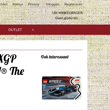
chten
Retour
Privacy
Inloggen
Registreren
UW WINKELWAGEN
Geen producten
(0)
OUTLET
+
PXGP
Ook interessant
1® The