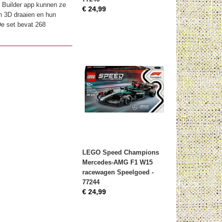
 Builder app kunnen ze
€ 24,99
n 3D draaien en hun
De set bevat 268
LEGO Speed Champions
Mercedes-AMG F1 W15
racewagen Speelgoed -
77244
€ 24,99