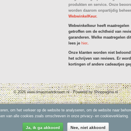
produkten en service. Onze beoor
worden daarom onpartijdig behee
WebwinkelKeur.
Webwinkelkeur heeft maatregelen
getroffen om de echtheid van revi
garanderen. Welke maatregelen dit
lees je
hier
.
Onze klanten worden niet beloond
het schrijven van reviews. Er wor
kortingen of andere cadeautjes ge
© 2026 www.omasmarktkraam.nl - Powered by Shoppagina.nl
eren, om het verkeer op de website te analyseren, om de website naar behore
sen van alle cookies zoals omschreven in onze privacy- en cookieverklaring.
Ja, ik ga akkoord
Nee, niet akkoord