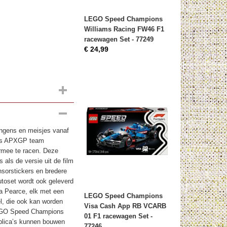
LEGO Speed Champions
Williams Racing FW46 F1
racewagen Set - 77249
€ 24,99
gens en meisjes vanaf
ons APXGP team
rmee te racen. Deze
als de versie uit de film
nsorstickers en bredere
autoset wordt ook geleverd
a Pearce, elk met een
LEGO Speed Champions
l, die ook kan worden
Visa Cash App RB VCARB
 LEGO Speed Champions
01 F1 racewagen Set -
plica’s kunnen bouwen
77246