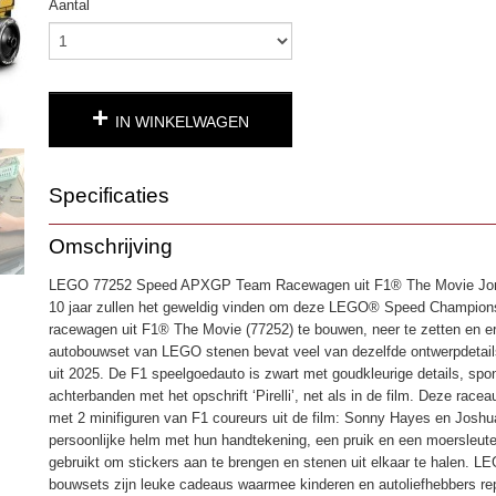
Aantal
IN WINKELWAGEN
Specificaties
Productcode
4924
Omschrijving
EAN code
5702018068175
LEGO 77252 Speed APXGP Team Racewagen uit F1® The Movie Jon
10 jaar zullen het geweldig vinden om deze LEGO® Speed Champi
racewagen uit F1® The Movie (77252) te bouwen, neer te zetten en e
autobouwset van LEGO stenen bevat veel van dezelfde ontwerpdetails 
uit 2025. De F1 speelgoedauto is zwart met goudkleurige details, spo
achterbanden met het opschrift ‘Pirelli’, net als in de film. Deze race
met 2 minifiguren van F1 coureurs uit de film: Sonny Hayes en Joshu
persoonlijke helm met hun handtekening, een pruik en een moersleute
gebruikt om stickers aan te brengen en stenen uit elkaar te halen.
bouwsets zijn leuke cadeaus waarmee kinderen en autoliefhebbers re