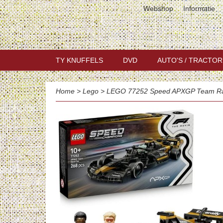
Webshop
Informatie
TY KNUFFELS
DVD
AUTO'S / TRACTOR
Home
>
Lego
>
LEGO 77252 Speed APXGP Team Ra