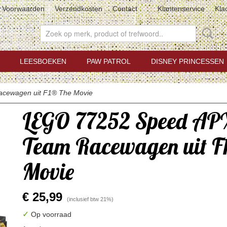
Voorwaarden
Verzendkosten
Contact
Klantenservice
Kla
LEESBOEKEN
PAW PATROL
DISNEY PRINCESSEN
cewagen uit F1® The Movie
LEGO 77252 Speed A
Team Racewagen uit F
Movie
€ 25,99
(inclusief btw 21%)
✓
Op voorraad