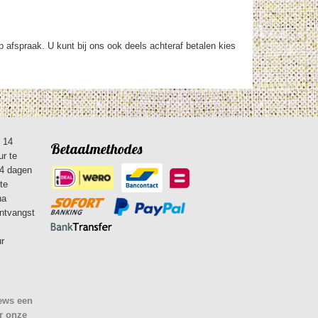
op afspraak. U kunt bij ons ook deels achteraf betalen kies
n 14
Betaalmethodes
ur te
14 dagen
te
na
ontvangst
ur
iews een
r onze