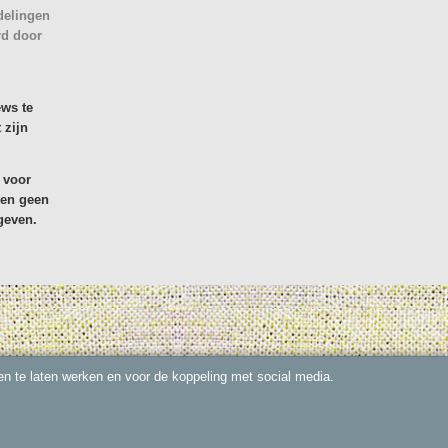
delingen
rd door
ews te
 zijn
 voor
den geen
geven.
n te laten werken en voor de koppeling met social media.