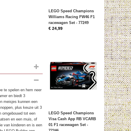
LEGO Speed Champions
Williams Racing FW46 F1
racewagen Set - 77249
€ 24,99
e te spelen en hem neer
kamer en biedt 3
en meisjes kunnen een
noppen, plus keuze uit 3
LEGO Speed Champions
en omgebouwd tot een
Visa Cash App RB VCARB
aatsen en een muis, of
01 F1 racewagen Set -
e van kinderen en is een
77246
de LEGO Builder app