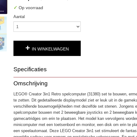
✓
Op voorraad
Aantal
IN WINKELWAGEN
Specificaties
Productcode
4926
Omschrijving
EAN code
5702018054734
LEGO® Creator 3in1 Retro spelcomputer (31380) set te bouwen, erme
te zetten. Dit gedetailleerde displaymodel ziet er leuk uit in de game
verschillende bouwmogelijkheden met dezelfde set stenen. Jongens 
spelcomputer bouwen met 2 beweegbare joysticks en 2 beweegbare k
gamecartridges om erin te plaatsen. Het model kan vervolgens word
minicomputer met een toetsenbord en monitor, een disk om erin te pl
een speelautomaat. Deze LEGO Creator 3in1 set stimuleert de fantasi
geweldig cadeau voor gamers en nostalgische volwassenen. En met 