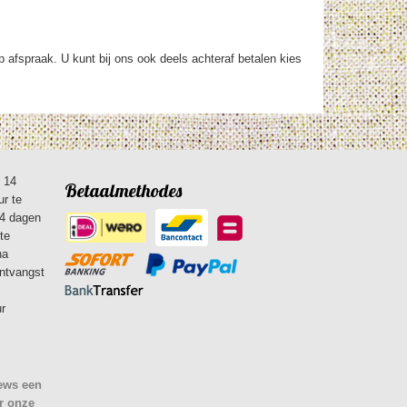
op afspraak. U kunt bij ons ook deels achteraf betalen kies
n 14
Betaalmethodes
ur te
14 dagen
te
na
ontvangst
ur
iews een
r onze