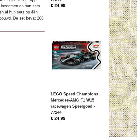
€ 24,99
n inzoomen en hun sets
en al hun sets op één
gebouwd. De set bevat 268
LEGO Speed Champions
Mercedes-AMG F1 W15
racewagen Speelgoed -
77244
€ 24,99