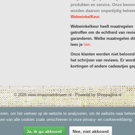
produkten en service. Onze beoor
worden daarom onpartijdig behee
WebwinkelKeur.
Webwinkelkeur heeft maatregelen
getroffen om de echtheid van revi
garanderen. Welke maatregelen dit
lees je
hier
.
Onze klanten worden niet beloond
het schrijven van reviews. Er wor
kortingen of andere cadeautjes ge
© 2026 www.omasmarktkraam.nl - Powered by Shoppagina.nl
eren, om het verkeer op de website te analyseren, om de website naar behore
sen van alle cookies zoals omschreven in onze privacy- en cookieverklaring.
Ja, ik ga akkoord
Nee, niet akkoord