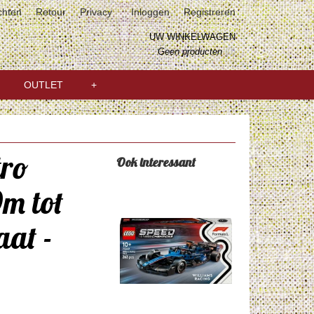
chten
Retour
Privacy
Inloggen
Registreren
UW WINKELWAGEN
Geen producten
(0)
OUTLET
+
tro
Ook interessant
m tot
aat -