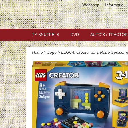
Webshop
Informatie
TY KNUFFELS
DVD
AUTO'S / TRACTOR
Home
>
Lego
>
LEGO® Creator 3in1 Retro Spelcomp