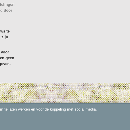
delingen
rd door
ews te
 zijn
 voor
den geen
geven.
n te laten werken en voor de koppeling met social media.