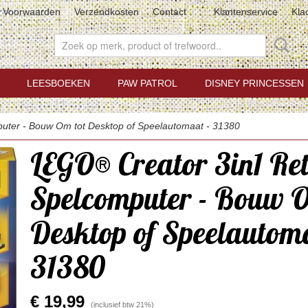
Voorwaarden
Verzendkosten
Contact
Klantenservice
Kla
LEESBOEKEN
PAW PATROL
DISNEY PRINCESSEN
uter - Bouw Om tot Desktop of Speelautomaat - 31380
LEGO® Creator 3in1 Re
Spelcomputer - Bouw O
Desktop of Speelautom
31380
€ 19,99
(inclusief btw 21%)