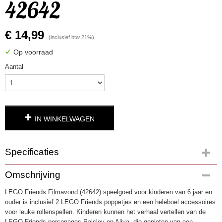
42642
€ 14,99
(inclusief btw 21%)
✓
Op voorraad
Aantal
IN WINKELWAGEN
Specificaties
Productcode
Omschrijving
4967
LEGO Friends Filmavond (42642) speelgoed voor kinderen van 6 jaar en
EAN code
ouder is inclusief 2 LEGO Friends poppetjes en een heleboel accessoires
5702017814834
voor leuke rollenspellen. Kinderen kunnen het verhaal vertellen van de
LEGO Friends personages Paisley en Aliya, die genieten van een