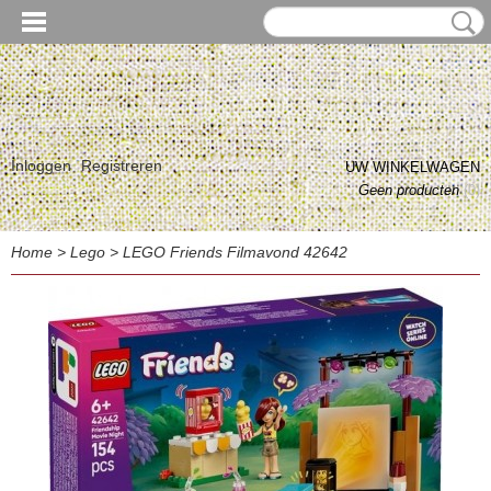
Inloggen
Registreren
UW WINKELWAGEN
Geen producten
(0)
Home
>
Lego
>
LEGO Friends Filmavond 42642