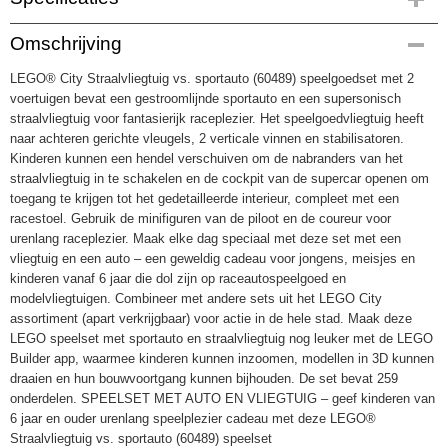
Productcode
Omschrijving
4968
LEGO® City Straalvliegtuig vs. sportauto (60489) speelgoedset met 2
EAN code
voertuigen bevat een gestroomlijnde sportauto en een supersonisch
5702018056820
straalvliegtuig voor fantasierijk raceplezier. Het speelgoedvliegtuig heeft
naar achteren gerichte vleugels, 2 verticale vinnen en stabilisatoren.
Kinderen kunnen een hendel verschuiven om de nabranders van het
straalvliegtuig in te schakelen en de cockpit van de supercar openen om
toegang te krijgen tot het gedetailleerde interieur, compleet met een
racestoel. Gebruik de minifiguren van de piloot en de coureur voor
urenlang raceplezier. Maak elke dag speciaal met deze set met een
vliegtuig en een auto – een geweldig cadeau voor jongens, meisjes en
kinderen vanaf 6 jaar die dol zijn op raceautospeelgoed en
modelvliegtuigen. Combineer met andere sets uit het LEGO City
assortiment (apart verkrijgbaar) voor actie in de hele stad. Maak deze
LEGO speelset met sportauto en straalvliegtuig nog leuker met de LEGO
Builder app, waarmee kinderen kunnen inzoomen, modellen in 3D kunnen
draaien en hun bouwvoortgang kunnen bijhouden. De set bevat 259
onderdelen. SPEELSET MET AUTO EN VLIEGTUIG – geef kinderen van
6 jaar en ouder urenlang speelplezier cadeau met deze LEGO®
Straalvliegtuig vs. sportauto (60489) speelset