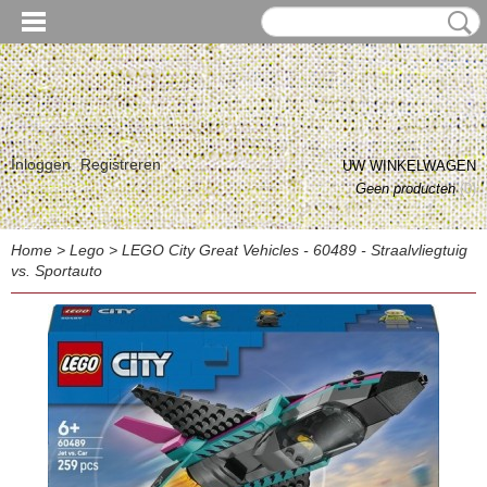
Inloggen
Registreren
UW WINKELWAGEN
Geen producten
(0)
Home
>
Lego
>
LEGO City Great Vehicles - 60489 - Straalvliegtuig
vs. Sportauto