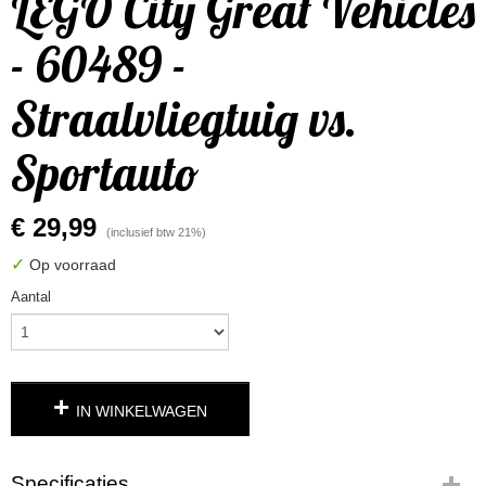
LEGO City Great Vehicles
- 60489 -
Straalvliegtuig vs.
Sportauto
€ 29,99
(inclusief btw 21%)
✓
Op voorraad
Aantal
IN WINKELWAGEN
Specificaties