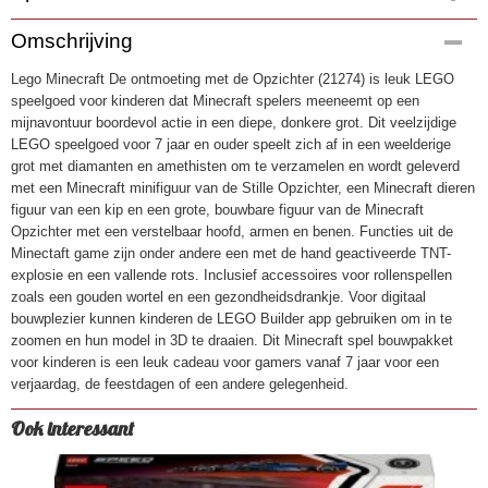
Productcode
Omschrijving
4972
Lego Minecraft De ontmoeting met de Opzichter (21274) is leuk LEGO
EAN code
speelgoed voor kinderen dat Minecraft spelers meeneemt op een
5702017815480
mijnavontuur boordevol actie in een diepe, donkere grot. Dit veelzijdige
LEGO speelgoed voor 7 jaar en ouder speelt zich af in een weelderige
grot met diamanten en amethisten om te verzamelen en wordt geleverd
met een Minecraft minifiguur van de Stille Opzichter, een Minecraft dieren
figuur van een kip en een grote, bouwbare figuur van de Minecraft
Opzichter met een verstelbaar hoofd, armen en benen. Functies uit de
Minectaft game zijn onder andere een met de hand geactiveerde TNT-
explosie en een vallende rots. Inclusief accessoires voor rollenspellen
zoals een gouden wortel en een gezondheidsdrankje. Voor digitaal
bouwplezier kunnen kinderen de LEGO Builder app gebruiken om in te
zoomen en hun model in 3D te draaien. Dit Minecraft spel bouwpakket
voor kinderen is een leuk cadeau voor gamers vanaf 7 jaar voor een
verjaardag, de feestdagen of een andere gelegenheid.
Ook interessant