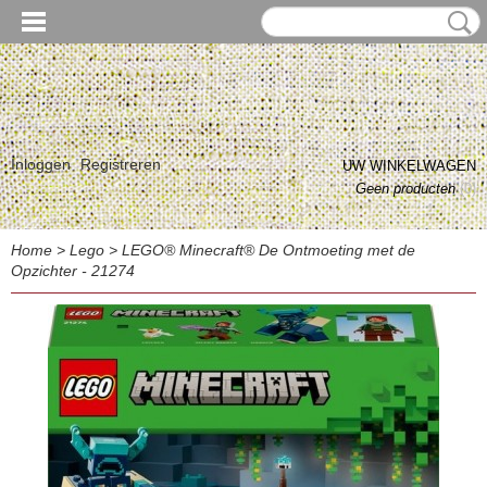
Inloggen
Registreren
UW WINKELWAGEN
Geen producten
(0)
Home
>
Lego
>
LEGO® Minecraft® De Ontmoeting met de
Opzichter - 21274