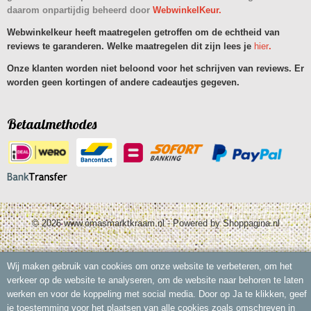
daarom onpartijdig beheerd door
WebwinkelKeur.
Webwinkelkeur heeft maatregelen getroffen om de echtheid van
reviews te garanderen. Welke maatregelen dit zijn lees je
hier
.
Onze klanten worden niet beloond voor het schrijven van reviews. Er
worden geen kortingen of andere cadeautjes gegeven.
Betaalmethodes
© 2026 www.omasmarktkraam.nl - Powered by Shoppagina.nl
Wij maken gebruik van cookies om onze website te verbeteren, om het
verkeer op de website te analyseren, om de website naar behoren te laten
werken en voor de koppeling met social media. Door op Ja te klikken, geef
je toestemming voor het plaatsen van alle cookies zoals omschreven in