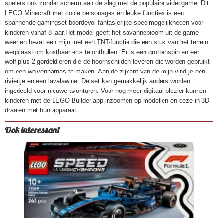
spelers ook zonder scherm aan de slag met de populaire videogame. Dit
5702017815435
LEGO Minecraft met coole personages en leuke functies is een
spannende gamingset boordevol fantasierijke speelmogelijkheden voor
kinderen vanaf 8 jaar.Het model geeft het savannebioom uit de game
weer en bevat een mijn met een TNT-functie die een stuk van het terrein
wegblaast om kostbaar erts te onthullen. Er is een grottenspin en een
wolf plus 2 gordeldieren die de hoornschilden leveren die worden gebruikt
om een wolvenharnas te maken. Aan de zijkant van de mijn vind je een
riviertje en een lavalawine. De set kan gemakkelijk anders worden
ingedeeld voor nieuwe avonturen. Voor nog meer digitaal plezier kunnen
kinderen met de LEGO Builder app inzoomen op modellen en deze in 3D
draaien met hun apparaat.
Ook interessant