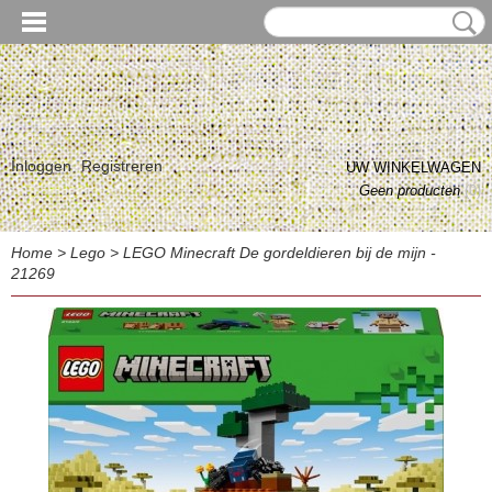
Inloggen
Registreren
UW WINKELWAGEN
Geen producten
(0)
Home
>
Lego
>
LEGO Minecraft De gordeldieren bij de mijn -
21269