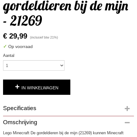
gordeldieren bij de mijn
- 21269
€ 29,99
(inclusief btw 21%)
✓
Op voorraad
Aantal
IN WINKELWAGEN
Specificaties
Productcode
Omschrijving
4973
Lego Minecraft De gordeldieren bij de mijn (21269) kunnen Minecraft
EAN code