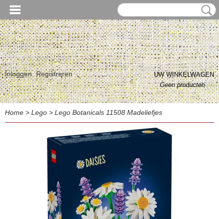
Inloggen
Registreren
UW WINKELWAGEN
Geen producten
(0)
Home
>
Lego
>
Lego Botanicals 11508 Madeliefjes