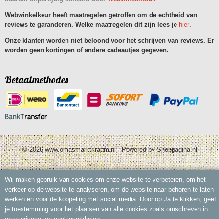
Webwinkelkeur heeft maatregelen getroffen om de echtheid van
reviews te garanderen. Welke maatregelen dit zijn lees je
hier
.
Onze klanten worden niet beloond voor het schrijven van reviews. Er
worden geen kortingen of andere cadeautjes gegeven.
Betaalmethodes
© 2026 www.omasmarktkraam.nl - Powered by Shoppagina.nl
Wij maken gebruik van cookies om onze website te verbeteren, om het
verkeer op de website te analyseren, om de website naar behoren te laten
werken en voor de koppeling met social media. Door op Ja te klikken, geef
je toestemming voor het plaatsen van alle cookies zoals omschreven in
onze privacy- en cookieverklaring.