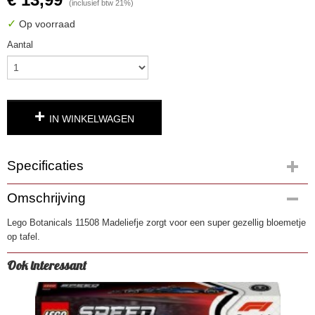
(inclusief btw 21%)
✓
Op voorraad
Aantal
IN WINKELWAGEN
Specificaties
Productcode
Omschrijving
4974
Lego Botanicals 11508 Madeliefje zorgt voor een super gezellig bloemetje
EAN code
op tafel.
570201806183
Ook interessant