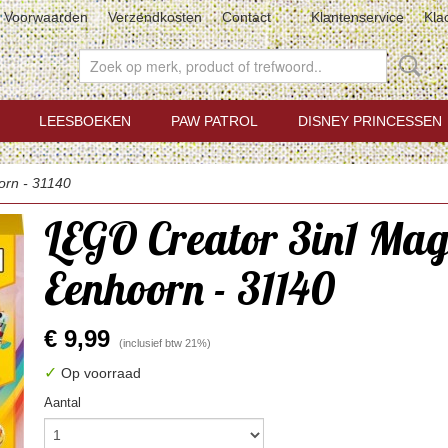
Voorwaarden
Verzendkosten
Contact
Klantenservice
Kla
LEESBOEKEN
PAW PATROL
DISNEY PRINCESSEN
orn - 31140
LEGO Creator 3in1 Mag
Eenhoorn - 31140
€ 9,99
(inclusief btw 21%)
✓
Op voorraad
Aantal