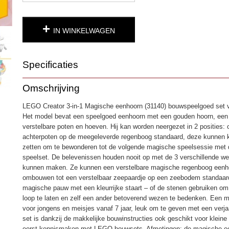
IN WINKELWAGEN
Specificaties
Productcode
4980
Omschrijving
EAN code
5702017415932
LEGO Creator 3-in-1 Magische eenhoorn (31140) bouwspeelgoed set v
Het model bevat een speelgoed eenhoorn met een gouden hoorn, een k
verstelbare poten en hoeven. Hij kan worden neergezet in 2 posities: o
achterpoten op de meegeleverde regenboog standaard, deze kunnen k
zetten om te bewonderen tot de volgende magische speelsessie met
speelset. De belevenissen houden nooit op met de 3 verschillende w
kunnen maken. Ze kunnen een verstelbare magische regenboog eenh
ombouwen tot een verstelbaar zeepaardje op een zeebodem standaard
magische pauw met een kleurrijke staart – of de stenen gebruiken om h
loop te laten en zelf een ander betoverend wezen te bedenken. Een
voor jongens en meisjes vanaf 7 jaar, leuk om te geven met een verja
set is dankzij de makkelijke bouwinstructies ook geschikt voor kleine
eerst kennismaken met LEGO bouwsets. Afmetingen: de magische ee