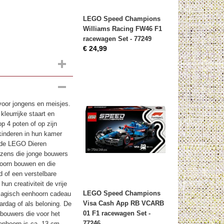
LEGO Speed Champions
Williams Racing FW46 F1
racewagen Set - 77249
€ 24,99
oor jongens en meisjes.
leurrijke staart en
p 4 poten of op zijn
inderen in hun kamer
 de LEGO Dieren
ezens die jonge bouwers
oorn bouwen en die
 of een verstelbare
un creativiteit de vrije
LEGO Speed Champions
 magisch eenhoorn cadeau
Visa Cash App RB VCARB
ardag of als beloning. De
01 F1 racewagen Set -
 bouwers die voor het
77246
nhoorn is ca. 13 cm