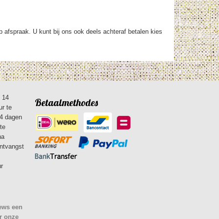
op afspraak. U kunt bij ons ook deels achteraf betalen kies
n 14
Betaalmethodes
ur te
14 dagen
te
na
ontvangst
ur
iews een
r onze