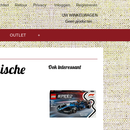
chten
Retour
Privacy
Inloggen
Registreren
UW WINKELWAGEN
Geen producten
(0)
OUTLET
+
ische
Ook interessant