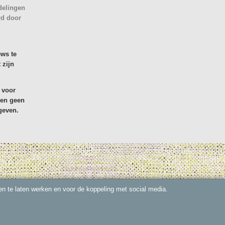
delingen
rd door
ews te
 zijn
 voor
den geen
geven.
n te laten werken en voor de koppeling met social media.