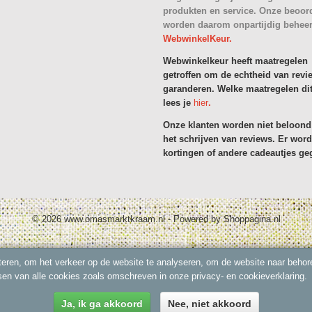
produkten en service. Onze beoor
worden daarom onpartijdig behee
WebwinkelKeur.
Webwinkelkeur heeft maatregelen
getroffen om de echtheid van revi
garanderen. Welke maatregelen dit
lees je
hier
.
Onze klanten worden niet beloond
het schrijven van reviews. Er wor
kortingen of andere cadeautjes ge
© 2026 www.omasmarktkraam.nl - Powered by Shoppagina.nl
eren, om het verkeer op de website te analyseren, om de website naar behore
sen van alle cookies zoals omschreven in onze privacy- en cookieverklaring.
Ja, ik ga akkoord
Nee, niet akkoord