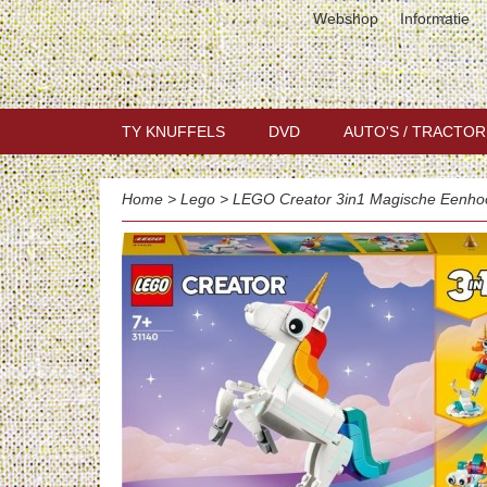
Webshop
Informatie
TY KNUFFELS
DVD
AUTO'S / TRACTOR
Home
>
Lego
>
LEGO Creator 3in1 Magische Eenho