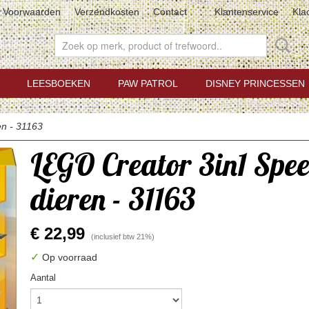
Voorwaarden
Verzendkosten
Contact
Klantenservice
Kla
LEESBOEKEN
PAW PATROL
DISNEY PRINCESSEN
en - 31163
LEGO Creator 3in1 Spee
dieren - 31163
€ 22,99
(inclusief btw 21%)
✓
Op voorraad
Aantal