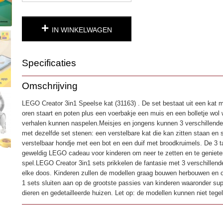
IN WINKELWAGEN
Specificaties
Productcode
4979
Omschrijving
EAN code
5702017822389
LEGO Creator 3in1 Speelse kat (31163) . De set bestaat uit een kat 
oren staart en poten plus een voerbakje een muis en een bolletje wo
verhalen kunnen naspelen.Meisjes en jongens kunnen 3 verschillen
met dezelfde set stenen: een verstelbare kat die kan zitten staan en 
verstelbaar hondje met een bot en een duif met broodkruimels. De 3 
geweldig LEGO cadeau voor kinderen om neer te zetten en te genieten
spel.LEGO Creator 3in1 sets prikkelen de fantasie met 3 verschillen
elke doos. Kinderen zullen de modellen graag bouwen herbouwen en 
1 sets sluiten aan op de grootste passies van kinderen waaronder sup
dieren en gedetailleerde huizen. Let op: de modellen kunnen niet tege