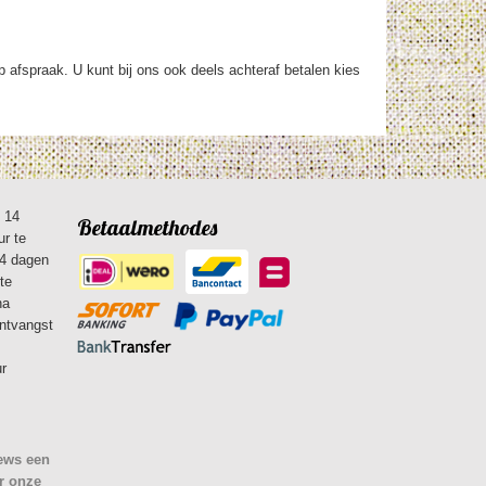
op afspraak. U kunt bij ons ook deels achteraf betalen kies
n 14
Betaalmethodes
ur te
14 dagen
te
na
ontvangst
ur
iews een
r onze