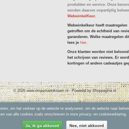
produkten en service. Onze beoor
worden daarom onpartijdig behee
WebwinkelKeur.
Webwinkelkeur heeft maatregelen
getroffen om de echtheid van revi
garanderen. Welke maatregelen dit
lees je
hier
.
Onze klanten worden niet beloond
het schrijven van reviews. Er wor
kortingen of andere cadeautjes ge
© 2026 www.omasmarktkraam.nl - Powered by Shoppagina.nl
eren, om het verkeer op de website te analyseren, om de website naar behore
sen van alle cookies zoals omschreven in onze privacy- en cookieverklaring.
Ja, ik ga akkoord
Nee, niet akkoord