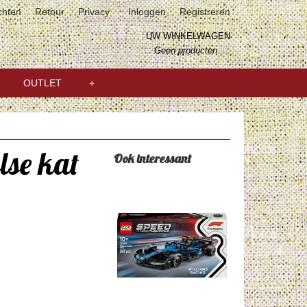
chten
Retour
Privacy
Inloggen
Registreren
UW WINKELWAGEN
Geen producten
(0)
OUTLET
+
lse kat
Ook interessant