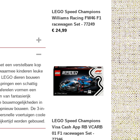
LEGO Speed Champions
Williams Racing FW46 F1
racewagen Set - 77249
€ 24,99
met een verstelbare kop
l waarmee kinderen leuke
de LEGO dieren bouwen
springen een schattig
taferelen vormen een
 van fantasierijk
de bouwmogelijkheden in
opnieuw bouwen. De 3-in-
ersnelle voertuigen coole
LEGO Speed Champions
lijkertijd worden gebouwd.
Visa Cash App RB VCARB
01 F1 racewagen Set -
77246