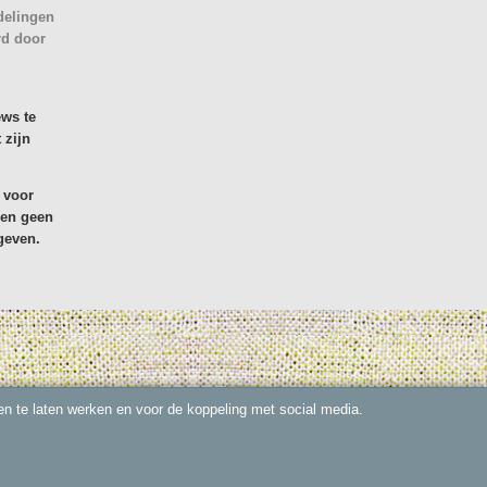
delingen
rd door
ews te
 zijn
 voor
den geen
geven.
n te laten werken en voor de koppeling met social media.