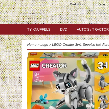
Webshop
Informatie
TY KNUFFELS
DVD
AUTO'S / TRACTOR
Home
>
Lego
>
LEGO Creator 3in1 Speelse kat dier