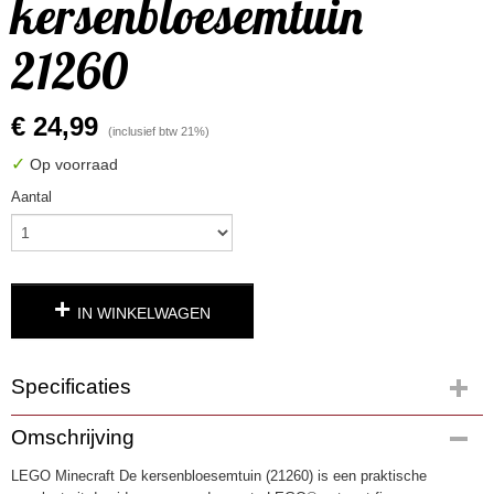
kersenbloesemtuin
21260
€ 24,99
(inclusief btw 21%)
✓
Op voorraad
Aantal
IN WINKELWAGEN
Specificaties
Productcode
Omschrijving
4983
LEGO Minecraft De kersenbloesemtuin (21260) is een praktische
EAN code