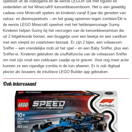
speelset uit de videogame en de eerste LEGO® set met figuren en
5702017583365
onderdelen uit het Minecraft® kersenbloesemboom. Het is een geweldig
cadeau voor Minecraft spelers en kinderen vanaf 8 jaar die genieten van
natuur- en dierenspeelsets – en het graag opnemen tegen zombies!Dit is
de eerste LEGO Minecraft speelset met het heldenpersonage Sunny.
Kinderen helpen Sunny bij het verzorgen van de kersenbloesemtuin die
uit 2 felgekleurde bomen, een bruggetje over een beekje en een zandtuin
met een sierpot en zwartsteen bestaat. Er zijn 2 bijen, een volwassen
Sniffer – een vriendelijke mob uit het spel – en een Baby Sniffer, plus een
Sniffer-ei. Kinderen gebruiken de snuffelfunctie van de volwassen Sniffer
om met zijn snuit een zeldzaam zaadje op te graven. Voor nog meer actie
kunnen ze een vijandige zombie in de tuin afweren. Er is ook digitaal
plezier als bouwers de intuïtieve LEGO Builder app gebruiken.
Ook interessant