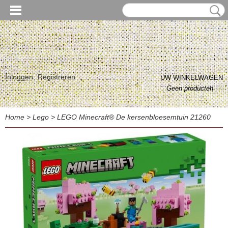
Inloggen
Registreren
UW WINKELWAGEN
Geen producten
(0)
Home
>
Lego
>
LEGO Minecraft® De kersenbloesemtuin 21260