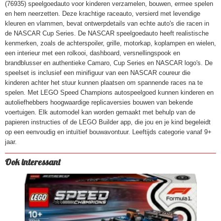
(76935) speelgoedauto voor kinderen verzamelen, bouwen, ermee spelen
5702017719719
en hem neerzetten. Deze krachtige raceauto, versierd met levendige
kleuren en vlammen, bevat ontwerpdetails van echte auto's die racen in
de NASCAR Cup Series. De NASCAR speelgoedauto heeft realistische
kenmerken, zoals de achterspoiler, grille, motorkap, koplampen en wielen,
een interieur met een rolkooi, dashboard, versnellingspook en
brandblusser en authentieke Camaro, Cup Series en NASCAR logo's. De
speelset is inclusief een minifiguur van een NASCAR coureur die
kinderen achter het stuur kunnen plaatsen om spannende races na te
spelen. Met LEGO Speed Champions autospeelgoed kunnen kinderen en
autoliefhebbers hoogwaardige replicaversies bouwen van bekende
voertuigen. Elk automodel kan worden gemaakt met behulp van de
papieren instructies of de LEGO Builder app, die jou en je kind begeleidt
op een eenvoudig en intuïtief bouwavontuur. Leeftijds categorie vanaf 9+
jaar.
Ook interessant