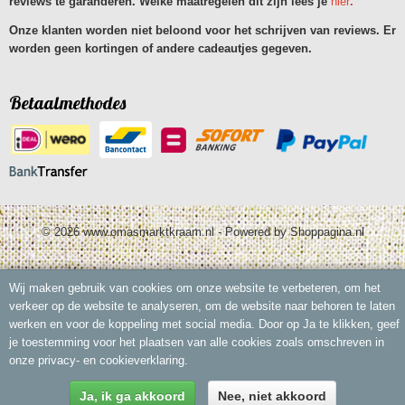
reviews te garanderen. Welke maatregelen dit zijn lees je
hier
.
Onze klanten worden niet beloond voor het schrijven van reviews. Er
worden geen kortingen of andere cadeautjes gegeven.
Betaalmethodes
© 2026 www.omasmarktkraam.nl - Powered by Shoppagina.nl
Wij maken gebruik van cookies om onze website te verbeteren, om het
verkeer op de website te analyseren, om de website naar behoren te laten
werken en voor de koppeling met social media. Door op Ja te klikken, geef
je toestemming voor het plaatsen van alle cookies zoals omschreven in
onze privacy- en cookieverklaring.
Ja, ik ga akkoord
Nee, niet akkoord