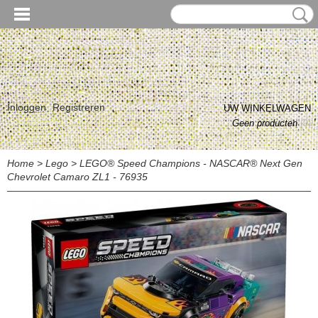
Inloggen
Registreren
UW WINKELWAGEN
Geen producten
(0)
Home
>
Lego
>
LEGO® Speed Champions - NASCAR® Next Gen
Chevrolet Camaro ZL1 - 76935