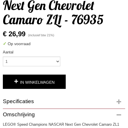
Next Gen Chevrolet
Camaro ZL1 - 76935
€ 26,99
(inclusief btw 21%)
✓
Op voorraad
Aantal
IN WINKELWAGEN
Specificaties
Productcode
Omschrijving
4985
LEGO® Speed Champions NASCAR Next Gen Chevrolet Camaro ZL1
EAN code