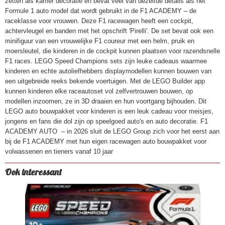
zetten als kamer decoratie en bevat veel van dezelfde details als het
Formule 1 auto model dat wordt gebruikt in de F1 ACADEMY – de
raceklasse voor vrouwen. Deze F1 racewagen heeft een cockpit,
achtervleugel en banden met het opschrift 'Pirelli'. De set bevat ook een
minifiguur van een vrouwelijke F1 coureur met een helm, pruik en
moersleutel, die kinderen in de cockpit kunnen plaatsen voor razendsnelle
F1 races. LEGO Speed Champions sets zijn leuke cadeaus waarmee
kinderen en echte autoliefhebbers displaymodellen kunnen bouwen van
een uitgebreide reeks bekende voertuigen. Met de LEGO Builder app
kunnen kinderen elke raceautoset vol zelfvertrouwen bouwen, op
modellen inzoomen, ze in 3D draaien en hun voortgang bijhouden. Dit
LEGO auto bouwpakket voor kinderen is een leuk cadeau voor meisjes,
jongens en fans die dol zijn op speelgoed auto's en auto decoratie. F1
ACADEMY AUTO – in 2026 sluit de LEGO Group zich voor het eerst aan
bij de F1 ACADEMY met hun eigen racewagen auto bouwpakket voor
volwassenen en tieners vanaf 10 jaar
Ook interessant