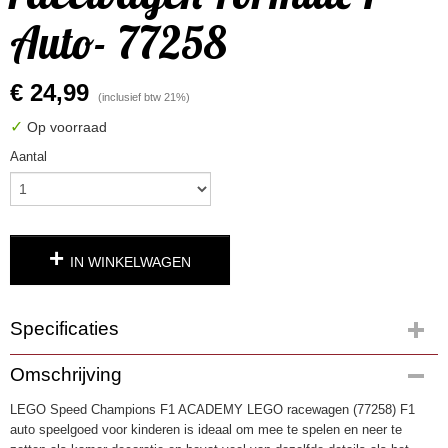
Auto- 77258
€ 24,99
(inclusief btw 21%)
✓
Op voorraad
Aantal
IN WINKELWAGEN
Specificaties
Productcode
Omschrijving
4984
LEGO Speed Champions F1 ACADEMY LEGO racewagen (77258) F1
EAN code
auto speelgoed voor kinderen is ideaal om mee te spelen en neer te
5702018068267