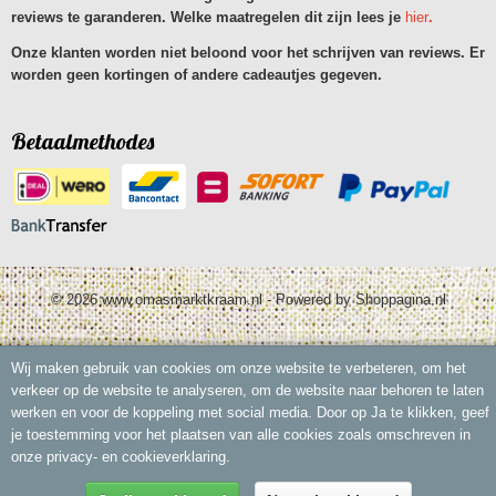
reviews te garanderen. Welke maatregelen dit zijn lees je
hier
.
Onze klanten worden niet beloond voor het schrijven van reviews. Er
worden geen kortingen of andere cadeautjes gegeven.
Betaalmethodes
© 2026 www.omasmarktkraam.nl - Powered by Shoppagina.nl
Wij maken gebruik van cookies om onze website te verbeteren, om het
verkeer op de website te analyseren, om de website naar behoren te laten
werken en voor de koppeling met social media. Door op Ja te klikken, geef
je toestemming voor het plaatsen van alle cookies zoals omschreven in
onze privacy- en cookieverklaring.