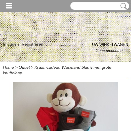
Inloggen
Registreren
UW WINKELWAGEN
Geen producten
(0)
Home
>
Outlet
>
Kraamcadeau Wasmand blauw met grote
knuffelaap