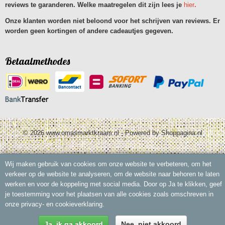
reviews te garanderen. Welke maatregelen dit zijn lees je
hier
.
Onze klanten worden niet beloond voor het schrijven van reviews. Er
worden geen kortingen of andere cadeautjes gegeven.
Betaalmethodes
© 2026 www.omasmarktkraam.nl - Powered by Shoppagina.nl
Wij maken gebruik van cookies om onze website te verbeteren, om het
verkeer op de website te analyseren, om de website naar behoren te laten
werken en voor de koppeling met social media. Door op Ja te klikken, geef
je toestemming voor het plaatsen van alle cookies zoals omschreven in
onze privacy- en cookieverklaring.
Ja, ik ga akkoord
Nee, niet akkoord