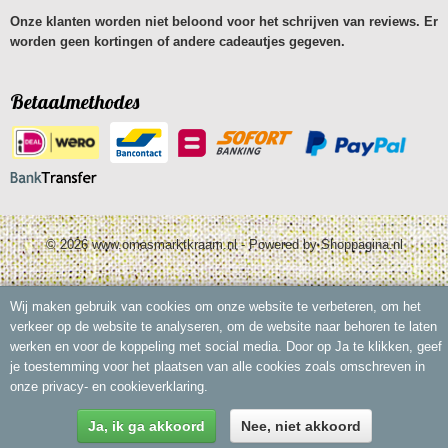
Onze klanten worden niet beloond voor het schrijven van reviews. Er
worden geen kortingen of andere cadeautjes gegeven.
Betaalmethodes
© 2026 www.omasmarktkraam.nl - Powered by Shoppagina.nl
Wij maken gebruik van cookies om onze website te verbeteren, om het
verkeer op de website te analyseren, om de website naar behoren te laten
werken en voor de koppeling met social media. Door op Ja te klikken, geef
je toestemming voor het plaatsen van alle cookies zoals omschreven in
onze privacy- en cookieverklaring.
Ja, ik ga akkoord
Nee, niet akkoord