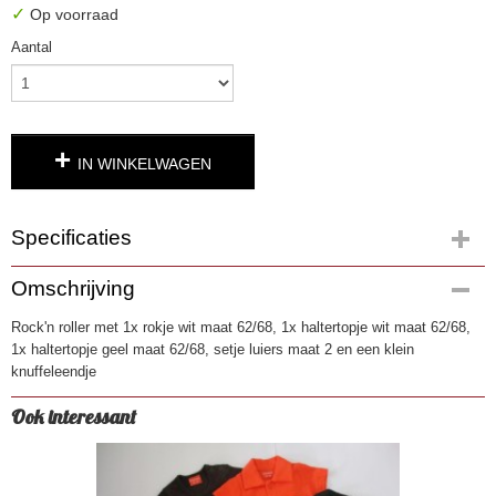
✓
Op voorraad
Aantal
IN WINKELWAGEN
Specificaties
Productcode
Omschrijving
1038
Rock'n roller met 1x rokje wit maat 62/68, 1x haltertopje wit maat 62/68,
EAN code
1x haltertopje geel maat 62/68, setje luiers maat 2 en een klein
8719189347234
knuffeleendje
Ook interessant