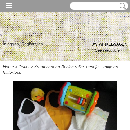
Inloggen
Registreren
UW WINKELWAGEN
Geen producten
(0)
Home
>
Outlet
>
Kraamcadeau Rock'n roller, eendje + rokje en
haltertops