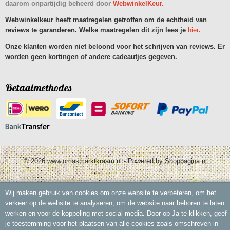
daarom onpartijdig beheerd door
WebwinkelKeur.
Webwinkelkeur heeft maatregelen getroffen om de echtheid van
reviews te garanderen. Welke maatregelen dit zijn lees je
hier
.
Onze klanten worden niet beloond voor het schrijven van reviews. Er
worden geen kortingen of andere cadeautjes gegeven.
Betaalmethodes
© 2026 www.omasmarktkraam.nl - Powered by Shoppagina.nl
Wij maken gebruik van cookies om onze website te verbeteren, om het
verkeer op de website te analyseren, om de website naar behoren te laten
werken en voor de koppeling met social media. Door op Ja te klikken, geef
je toestemming voor het plaatsen van alle cookies zoals omschreven in