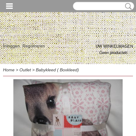
Inloggen
Registreren
UW WINKELWAGEN
Geen producten
(0)
Home
>
Outlet
>
Babykleed ( Boxkleed)