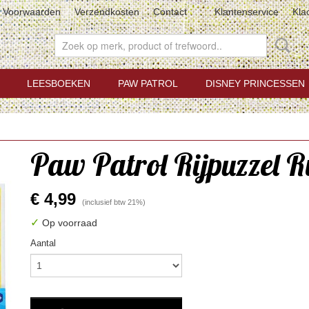
Voorwaarden
Verzendkosten
Contact
Klantenservice
Kla
LEESBOEKEN
PAW PATROL
DISNEY PRINCESSEN
Paw Patrol Rijpuzzel R
€ 4,99
(inclusief btw 21%)
✓
Op voorraad
Aantal