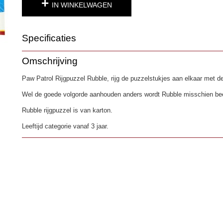
IN WINKELWAGEN
Specificaties
Productcode
3532
Omschrijving
EAN code
8711851040009
Paw Patrol Rijgpuzzel Rubble, rijg de puzzelstukjes aan elkaar met d
Wel de goede volgorde aanhouden anders wordt Rubble misschien be
Rubble rijgpuzzel is van karton.
Leeftijd categorie vanaf 3 jaar.