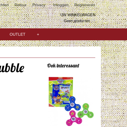
chten
Retour
Privacy
Inloggen
Registreren
UW WINKELWAGEN
Geen producten
(0)
OUTLET
+
ubble
Ook interessant