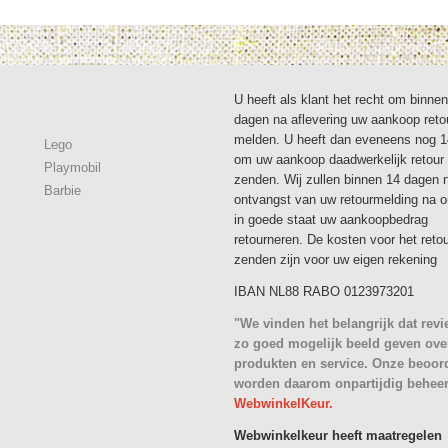
U heeft als klant het recht om binne
dagen na aflevering uw aankoop reto
melden. U heeft dan eveneens nog 
Lego
om uw aankoop daadwerkelijk retour 
Playmobil
zenden. Wij zullen binnen 14 dagen 
Barbie
ontvangst van uw retourmelding na 
in goede staat uw aankoopbedrag
retourneren. De kosten voor het reto
zenden zijn voor uw eigen rekening
IBAN NL88 RABO 0123973201
"We vinden het belangrijk dat rev
zo goed mogelijk beeld geven ove
produkten en service. Onze beoor
worden daarom onpartijdig behee
WebwinkelKeur.
Webwinkelkeur heeft maatregelen