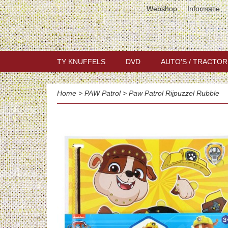
Webshop
Informatie
TY KNUFFELS
DVD
AUTO'S / TRACTOR
Home
>
PAW Patrol
>
Paw Patrol Rijpuzzel Rubble