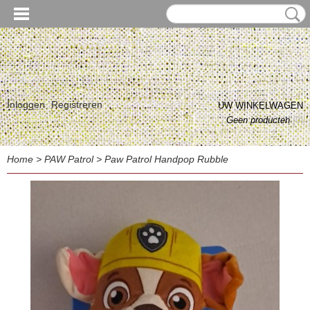
Inloggen
Registreren
UW WINKELWAGEN
Geen producten
(0)
Home
>
PAW Patrol
>
Paw Patrol Handpop Rubble