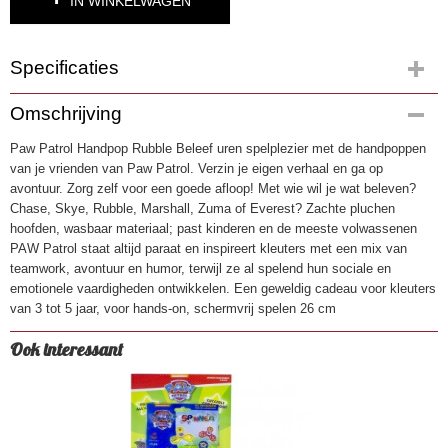
IN WINKELWAGEN
Specificaties
Productcode
Omschrijving
4647
Paw Patrol Handpop Rubble Beleef uren spelplezier met de handpoppen
EAN code
van je vrienden van Paw Patrol. Verzin je eigen verhaal en ga op
8721077564432
avontuur. Zorg zelf voor een goede afloop! Met wie wil je wat beleven?
Chase, Skye, Rubble, Marshall, Zuma of Everest? Zachte pluchen
hoofden, wasbaar materiaal; past kinderen en de meeste volwassenen
PAW Patrol staat altijd paraat en inspireert kleuters met een mix van
teamwork, avontuur en humor, terwijl ze al spelend hun sociale en
emotionele vaardigheden ontwikkelen. Een geweldig cadeau voor kleuters
van 3 tot 5 jaar, voor hands-on, schermvrij spelen 26 cm
Ook interessant