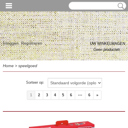
Inloggen
Registreren
UW WINKELWAGEN
Geen producten
(0)
Home
>
speelgoed
Sorteer op:
1
2
3
4
5
6
•••
6
»