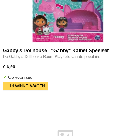
Gabby's Dollhouse - "Gabby" Kamer Speelset -
Poppenhuis - 3+ Deel 1
De Gabby's Dollhouse Room Playsets van de populaire…
€ 6,90
✓
Op voorraad
IN WINKELWAGEN