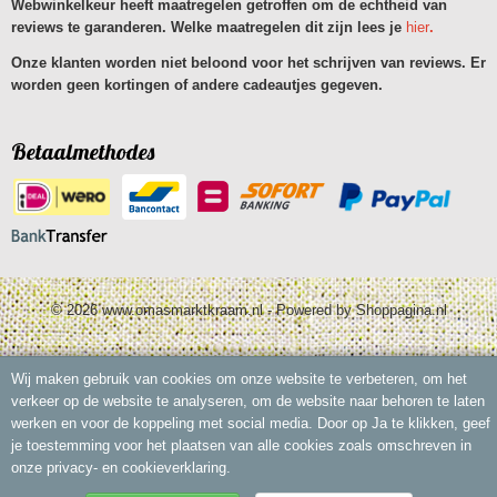
Webwinkelkeur heeft maatregelen getroffen om de echtheid van
reviews te garanderen. Welke maatregelen dit zijn lees je
hier
.
Onze klanten worden niet beloond voor het schrijven van reviews. Er
worden geen kortingen of andere cadeautjes gegeven.
Betaalmethodes
© 2026 www.omasmarktkraam.nl - Powered by Shoppagina.nl
Wij maken gebruik van cookies om onze website te verbeteren, om het
verkeer op de website te analyseren, om de website naar behoren te laten
werken en voor de koppeling met social media. Door op Ja te klikken, geef
je toestemming voor het plaatsen van alle cookies zoals omschreven in
onze privacy- en cookieverklaring.