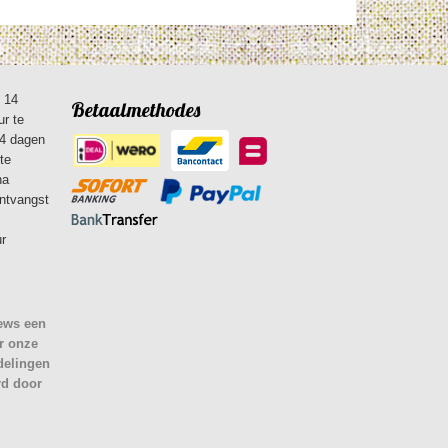
n 14
Betaalmethodes
ur te
14 dagen
te
na
ontvangst
ur
iews een
r onze
delingen
rd door