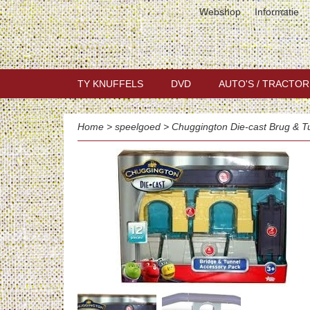
Webshop
Informatie
TY KNUFFELS
DVD
AUTO'S / TRACTOR
Home
>
speelgoed
>
Chuggington Die-cast Brug & T