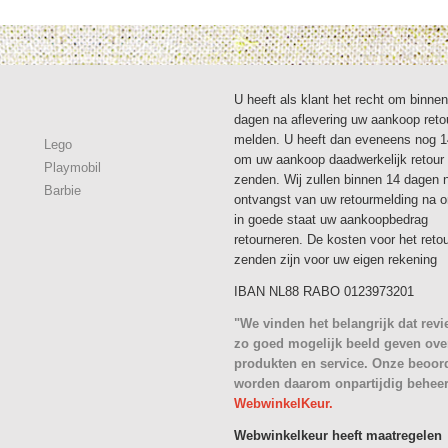
U heeft als klant het recht om binne
dagen na aflevering uw aankoop reto
melden. U heeft dan eveneens nog 
Lego
om uw aankoop daadwerkelijk retour 
Playmobil
zenden. Wij zullen binnen 14 dagen 
Barbie
ontvangst van uw retourmelding na 
in goede staat uw aankoopbedrag
retourneren. De kosten voor het reto
zenden zijn voor uw eigen rekening
IBAN NL88 RABO 0123973201
"We vinden het belangrijk dat rev
zo goed mogelijk beeld geven ove
produkten en service. Onze beoor
worden daarom onpartijdig behee
WebwinkelKeur.
Webwinkelkeur heeft maatregelen