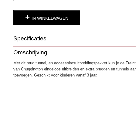
IN WINKELWAGEN
Specificaties
Productcode
2463
Omschrijving
EAN code
0796714543048
Met dit brug tunnel, en accessoiresuitbreidingspakket kun je de Trein
van Chuggington eindeloos uitbreiden en extra bruggen en tunnels aa
toevoegen. Geschikt voor kinderen vanaf 3 jaar.