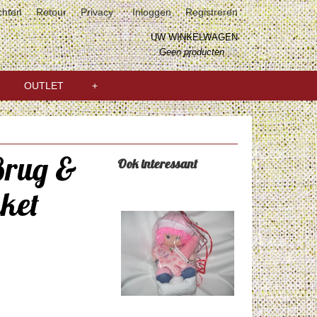
chten
Retour
Privacy
Inloggen
Registreren
UW WINKELWAGEN
Geen producten
(0)
OUTLET
+
Brug &
Ook interessant
ket