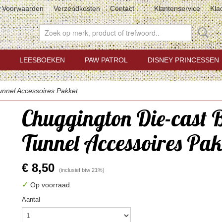
Voorwaarden
Verzendkosten
Contact
Klantenservice
Kla
LEESBOEKEN
PAW PATROL
DISNEY PRINCESSEN
unnel Accessoires Pakket
Chuggington Die-cast 
Tunnel Accessoires Pak
€ 8,50
(inclusief btw 21%)
✓
Op voorraad
Aantal