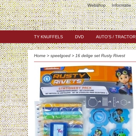
Webshop
Informatie
TY KNUFFELS
DVD
AUTO'S / TRACTOR
Home
>
speelgoed
>
16 delige set Rusty Rivest