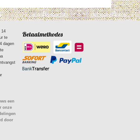
n 14
Betaalmethodes
ur te
14 dagen
te
na
ontvangst
ur
iews een
r onze
delingen
rd door