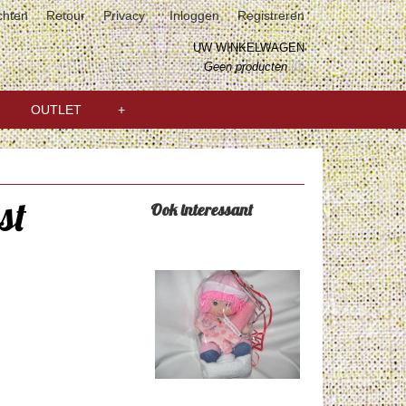
chten
Retour
Privacy
Inloggen
Registreren
UW WINKELWAGEN
Geen producten
(0)
OUTLET
+
st
Ook interessant