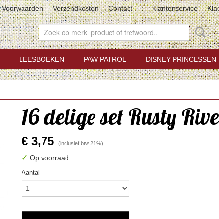
Voorwaarden
Verzendkosten
Contact
Klantenservice
Kla
LEESBOEKEN
PAW PATROL
DISNEY PRINCESSEN
16 delige set Rusty Rive
€ 3,75
(inclusief btw 21%)
✓
Op voorraad
Aantal