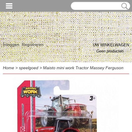
Inloggen
Registreren
UW WINKELWAGEN
Geen producten
(0)
Home
>
speelgoed
>
Maisto mini work Tractor Massey Ferguson