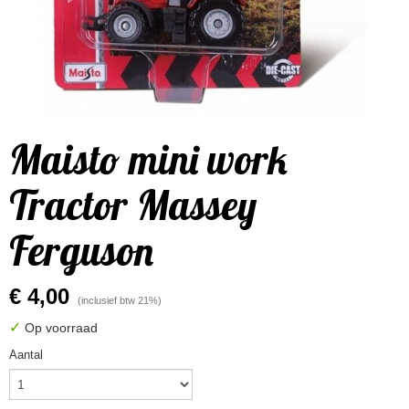
Maisto mini work
Tractor Massey
Ferguson
€ 4,00
(inclusief btw 21%)
✓
Op voorraad
Aantal