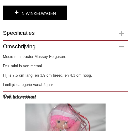
IN WINKELWAGEN
Specificaties
Productcode
Omschrijving
3862
Mooie mini tractor Massey Ferguson.
EAN code
0090159155300
Dez mini is van metaal.
Hij is 7,5 cm lang, en 3,9 cm breed, en 4,3 cm hoog.
Leeftijd categorie vanaf 4 jaar.
Ook interessant