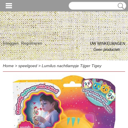
Inloggen
Registreren
UW WINKELWAGEN
Geen producten
(0)
Home
>
speelgoed
>
Lumilus nachtlampje Tijger Tigey