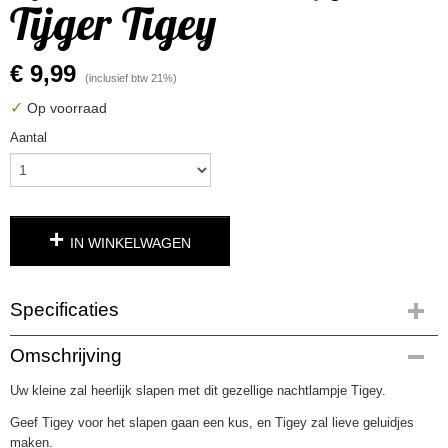
Tijger Tigey
€ 9,99
(inclusief btw 21%)
✓
Op voorraad
Aantal
IN WINKELWAGEN
Specificaties
Productcode
Omschrijving
3167
Uw kleine zal heerlijk slapen met dit gezellige nachtlampje Tigey.
EAN code
4002827508680
Geef Tigey voor het slapen gaan een kus, en Tigey zal lieve geluidjes
maken.