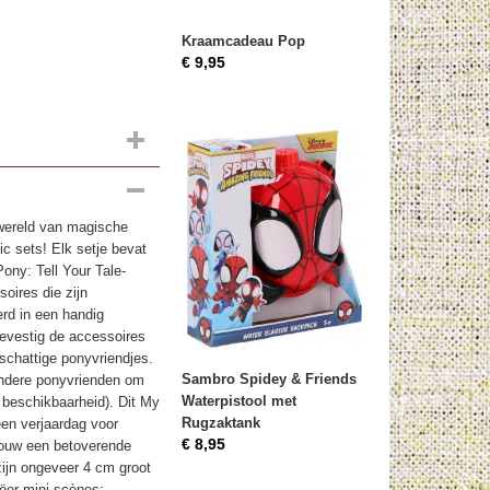
Kraamcadeau Pop
€ 9,95
 wereld van magische
c sets! Elk setje bevat
ony: Tell Your Tale-
oires die zijn
rd in een handig
Bevestig de accessoires
schattige ponyvriendjes.
Sambro Spidey & Friends
andere ponyvrienden om
Waterpistool met
an beschikbaarheid). Dit My
Rugzaktank
een verjaardag voor
€ 8,95
Bouw een betoverende
zijn ongeveer 4 cm groot
ëer mini-scènes: