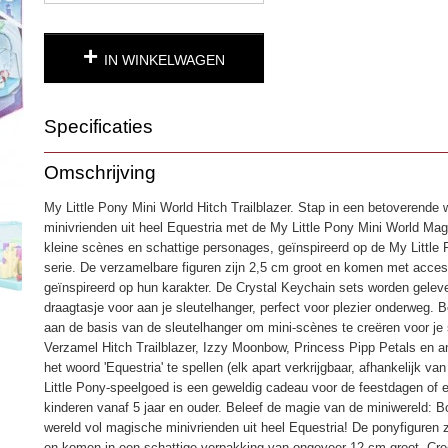
IN WINKELWAGEN
Specificaties
Productcode
4677
Omschrijving
EAN code
5010994109820
My Little Pony Mini World Hitch Trailblazer. Stap in een betoverende
minivrienden uit heel Equestria met de My Little Pony Mini World Magi
kleine scènes en schattige personages, geïnspireerd op de My Little P
serie. De verzamelbare figuren zijn 2,5 cm groot en komen met access
geïnspireerd op hun karakter. De Crystal Keychain sets worden geleve
draagtasje voor aan je sleutelhanger, perfect voor plezier onderweg. 
aan de basis van de sleutelhanger om mini-scènes te creëren voor je 
Verzamel Hitch Trailblazer, Izzy Moonbow, Princess Pipp Petals en 
het woord 'Equestria' te spellen (elk apart verkrijgbaar, afhankelijk v
Little Pony-speelgoed is een geweldig cadeau voor de feestdagen of 
kinderen vanaf 5 jaar en ouder. Beleef de magie van de miniwereld: 
wereld vol magische minivrienden uit heel Equestria! De ponyfiguren 
en komen in een schattige verpakking van ongeveer 12 cm groot. Cre