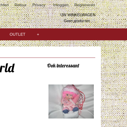
chten
Retour
Privacy
Inloggen
Registreren
UW WINKELWAGEN
Geen producten
(0)
OUTLET
+
rld
Ook interessant