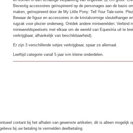
Bevestig accessoires geïnspireerd op de personages aan de basis o
maken, geïnspireerd door de My Little Pony: Tell Your Tale-serie. Ple
Bewaar de figuur en accessoires in de kristalvormige sleutelhanger e
rugzak voor plezier onderweg. Ontdek andere miniwerelden: Verbind 
miniwereldspeelsets met elkaar om de wereld van Equestria uit te brei
verkrijgbaar, afhankelijk van beschikbaarheid).
Er zijn 3 verschillende setjes verkrijgbaar, spaar ze allemaal.
Leeftijd categorie vanaf 5 jaar ivm kleine onderdelen.
ntueel contant bij het afhalen van gewenste artikelen, dit is alleen mogelijk 
elieve bij uw betaling te vermelden deelbetaling.