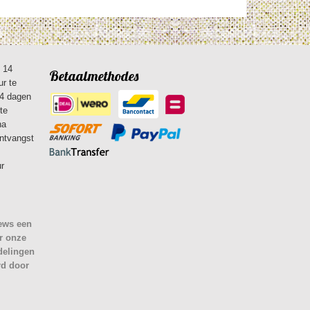
n 14
Betaalmethodes
ur te
14 dagen
te
na
ontvangst
ur
iews een
r onze
delingen
rd door