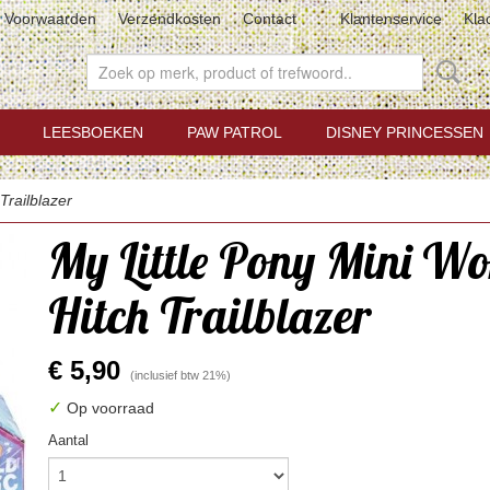
Voorwaarden
Verzendkosten
Contact
Klantenservice
Kla
LEESBOEKEN
PAW PATROL
DISNEY PRINCESSEN
Trailblazer
My Little Pony Mini Wo
Hitch Trailblazer
€ 5,90
(inclusief btw 21%)
✓
Op voorraad
Aantal