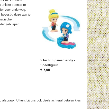
m unieke scènes te
zier voor onderweg:
n bevestig deze aan je
magische
den (elk apart
VTech Flipsies Sandy -
Speelfiguur
€ 7,95
op afspraak. U kunt bij ons ook deels achteraf betalen kies