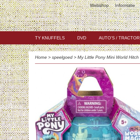
Webshop
Informatie
TY KNUFFELS
DVD
AUTO'S / TRACTOR
Home
>
speelgoed
>
My Little Pony Mini World Hitch 