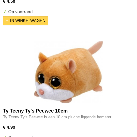
€ 4,50
✓
Op voorraad
IN WINKELWAGEN
Ty Teeny Ty's Peewee 10cm
Ty Teeny Ty's Peewee is een 10 cm pluche liggende hamster.…
€ 4,99