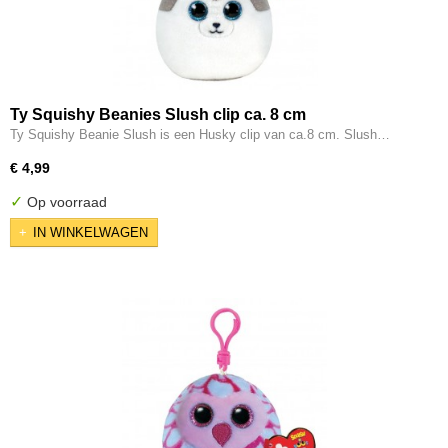
Ty Squishy Beanies Slush clip ca. 8 cm
Ty Squishy Beanie Slush is een Husky clip van ca.8 cm. Slush…
€ 4,99
✓
Op voorraad
IN WINKELWAGEN