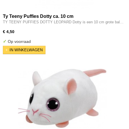
Ty Teeny Puffies Dotty ca. 10 cm
TY TEENY PUFFIES DOTTY LEOPARD Dotty is een 10 cm grote bal…
€ 4,50
✓
Op voorraad
IN WINKELWAGEN