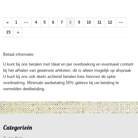
«
1
•••
4
5
6
7
8
9
10
11
12
•••
15
»
Betaal informatie.
U kunt bij ons betalen met Ideal en per overboeking en eventueel contant
bij het afhalen van gewenste artikelen, dit is alleen mogelijk op afspraak.
U kunt bij ons ook deels achteraf betalen kies hiervoor de optie
overboeking. Minimale aanbetaling 50% gelieve bij uw betaling te
vermelden deelbetaling.
Categorieën