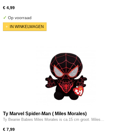
€ 4,99
✓
Op voorraad
IN WINKELWAGEN
Ty Marvel Spider-Man ( Miles Morales)
Ty Beanie Babies Miles Morales is ca.15 cm groot. Miles…
€ 7,99