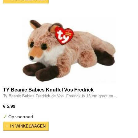
TY Beanie Babies Knuffel Vos Fredrick
Ty Beanie Babies Fredrick de Vos. Fredrick is 15 cm groot en…
€ 5,99
✓
Op voorraad
IN WINKELWAGEN