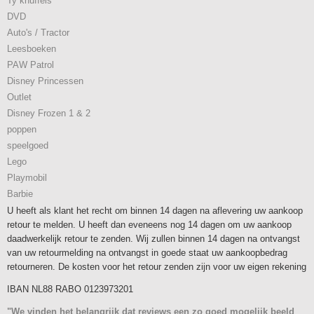
Ty knuffels
DVD
Auto's / Tractor
Leesboeken
PAW Patrol
Disney Princessen
Outlet
Disney Frozen 1 & 2
poppen
speelgoed
Lego
Playmobil
Barbie
U heeft als klant het recht om binnen 14 dagen na aflevering uw aankoop
retour te melden. U heeft dan eveneens nog 14 dagen om uw aankoop
daadwerkelijk retour te zenden. Wij zullen binnen 14 dagen na ontvangst
van uw retourmelding na ontvangst in goede staat uw aankoopbedrag
retourneren. De kosten voor het retour zenden zijn voor uw eigen rekening
IBAN NL88 RABO 0123973201
"We vinden het belangrijk dat reviews een zo goed mogelijk beeld