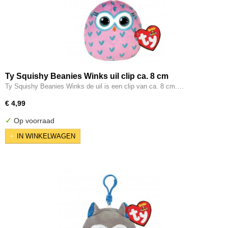
Ty Squishy Beanies Winks uil clip ca. 8 cm
Ty Squishy Beanies Winks de uil is een clip van ca. 8 cm.…
€ 4,99
✓
Op voorraad
IN WINKELWAGEN