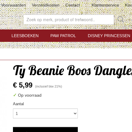
Voorwaarden
Verzendkosten
Contact
Klantenservice
Kla
LEESBOEKEN
PAW PATROL
DISNEY PRINCESSEN
Ty Beanie Boos Dangle
€ 5,99
(inclusief btw 21%)
✓
Op voorraad
Aantal