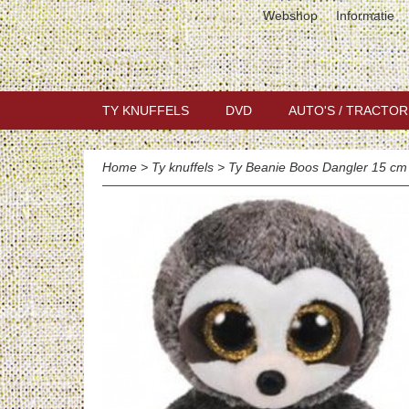
Webshop
Informatie
TY KNUFFELS
DVD
AUTO'S / TRACTOR
Home
>
Ty knuffels
>
Ty Beanie Boos Dangler 15 cm