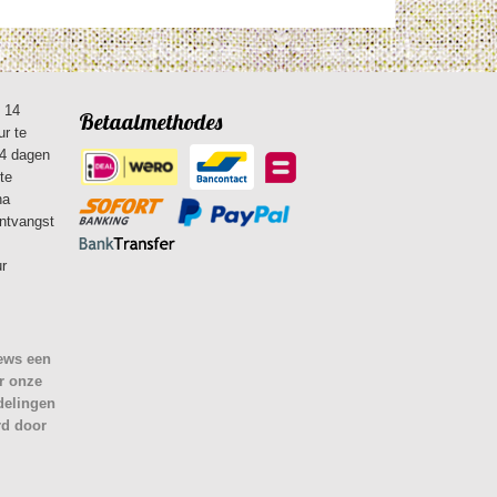
n 14
Betaalmethodes
ur te
14 dagen
te
na
ontvangst
ur
iews een
r onze
delingen
rd door