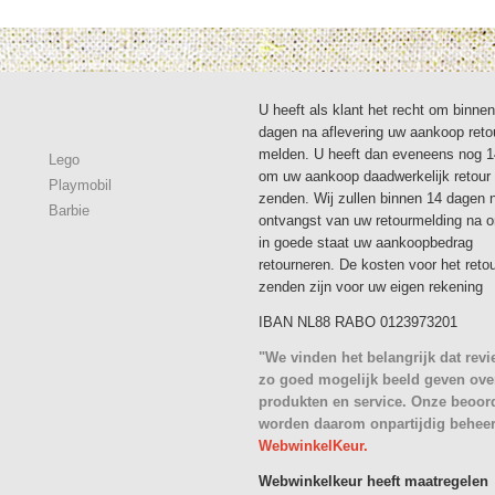
U heeft als klant het recht om binne
dagen na aflevering uw aankoop reto
melden. U heeft dan eveneens nog 
Lego
om uw aankoop daadwerkelijk retour 
Playmobil
zenden. Wij zullen binnen 14 dagen 
Barbie
ontvangst van uw retourmelding na 
in goede staat uw aankoopbedrag
retourneren. De kosten voor het reto
zenden zijn voor uw eigen rekening
IBAN NL88 RABO 0123973201
"We vinden het belangrijk dat rev
zo goed mogelijk beeld geven ove
produkten en service. Onze beoor
worden daarom onpartijdig behee
WebwinkelKeur.
Webwinkelkeur heeft maatregelen