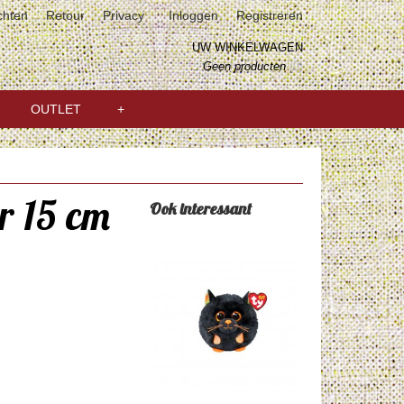
chten
Retour
Privacy
Inloggen
Registreren
UW WINKELWAGEN
Geen producten
(0)
OUTLET
+
r 15 cm
Ook interessant