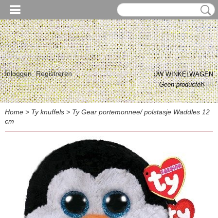
Inloggen
Registreren
UW WINKELWAGEN
Geen producten
(0)
Home
>
Ty knuffels
>
Ty Gear portemonnee/ polstasje Waddles 12
cm