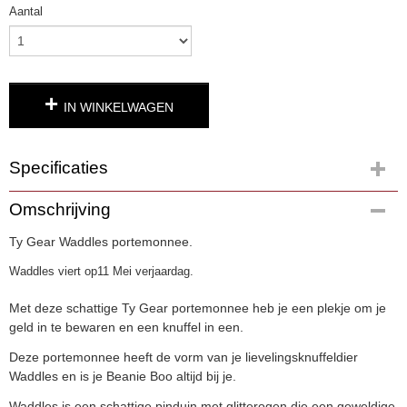
Aantal
IN WINKELWAGEN
Specificaties
Productcode
Omschrijving
2694-9
Ty Gear Waddles portemonnee.
EAN code
0008421952120
Waddles viert op11 Mei verjaardag.
Productcode leverancier
4783
Met deze schattige Ty Gear portemonnee heb je een plekje om je
geld in te bewaren en een knuffel in een.
Deze portemonnee heeft de vorm van je lievelingsknuffeldier
Waddles en is je Beanie Boo altijd bij je.
Waddles is een schattige pinduin met glitterogen die een geweldige