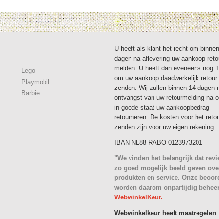
U heeft als klant het recht om binne
dagen na aflevering uw aankoop reto
melden. U heeft dan eveneens nog 
Lego
om uw aankoop daadwerkelijk retour 
Playmobil
zenden. Wij zullen binnen 14 dagen 
Barbie
ontvangst van uw retourmelding na 
in goede staat uw aankoopbedrag
retourneren. De kosten voor het reto
zenden zijn voor uw eigen rekening
IBAN NL88 RABO 0123973201
"We vinden het belangrijk dat rev
zo goed mogelijk beeld geven ove
produkten en service. Onze beoor
worden daarom onpartijdig behee
WebwinkelKeur.
Webwinkelkeur heeft maatregelen