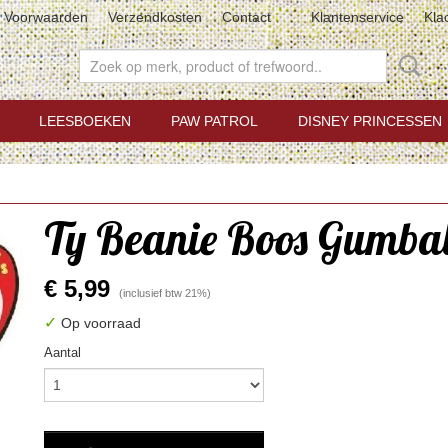
Voorwaarden
Verzendkosten
Contact
Klantenservice
Kla
LEESBOEKEN
PAW PATROL
DISNEY PRINCESSEN
m
Ty Beanie Boos Gumbal
€ 5,99
(inclusief btw 21%)
✓
Op voorraad
Aantal