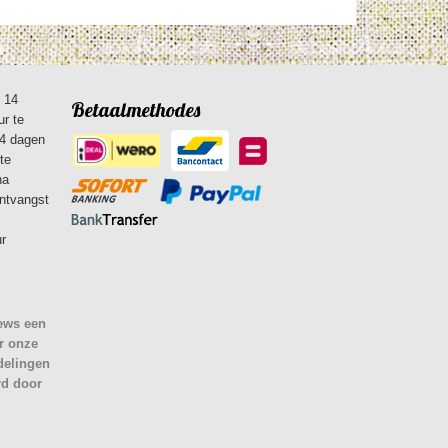
n 14
Betaalmethodes
ur te
14 dagen
te
na
ontvangst
ur
iews een
r onze
delingen
rd door