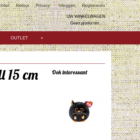
chten
Retour
Privacy
Inloggen
Registreren
UW WINKELWAGEN
Geen producten
(0)
OUTLET
+
l 15 cm
Ook interessant