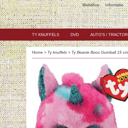
Webshop
Informatie
TY KNUFFELS
DVD
AUTO'S / TRACTOR
Home
>
Ty knuffels
>
Ty Beanie Boos Gumball 15 c