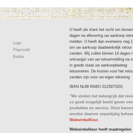
U heeft als klant het recht om binne
dagen na aflevering uw aankoop reto
melden. U heeft dan eveneens nog 
Lego
om uw aankoop daadwerkelijk retour 
Playmobil
zenden. Wij zullen binnen 14 dagen 
Barbie
ontvangst van uw retourmelding na 
in goede staat uw aankoopbedrag
retourneren. De kosten voor het reto
zenden zijn voor uw eigen rekening
IBAN NL88 RABO 0123973201
"We vinden het belangrijk dat rev
zo goed mogelijk beeld geven ove
produkten en service. Onze beoor
worden daarom onpartijdig behee
WebwinkelKeur.
Webwinkelkeur heeft maatregelen