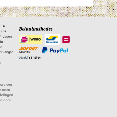
n 14
Betaalmethodes
ur te
14 dagen
te
na
ontvangst
ur
iews een
r onze
delingen
rd door