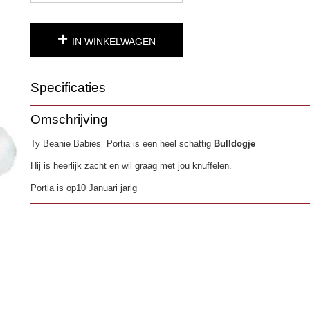
IN WINKELWAGEN
Specificaties
Productcode
1302-22
Omschrijving
EAN code
0008421362745
Ty Beanie Babies Portia is een heel schattig
Bulldogje
Hij is heerlijk zacht en wil graag met jou knuffelen.
Portia is op10 Januari jarig