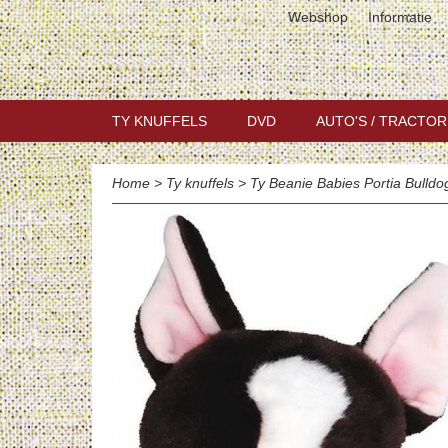
Webshop
Informatie
TY KNUFFELS
DVD
AUTO'S / TRACTOR
Home
>
Ty knuffels
>
Ty Beanie Babies Portia Bulld