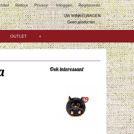
chten
Retour
Privacy
Inloggen
Registreren
UW WINKELWAGEN
Geen producten
(0)
OUTLET
+
a
Ook interessant