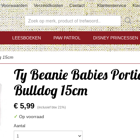
Voorwaarden
Verzendkosten
Contact
Klantenservice
Kla
LEESBOEKEN
PAW PATROL
DISNEY PRINCESSEN
og 15cm
Ty Beanie Babies Porti
Bulldog 15cm
€ 5,99
(inclusief btw 21%)
✓
Op voorraad
Aantal