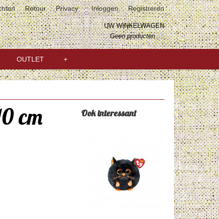
chten
Retour
Privacy
Inloggen
Registreren
UW WINKELWAGEN
Geen producten
(0)
OUTLET
+
10 cm
Ook interessant