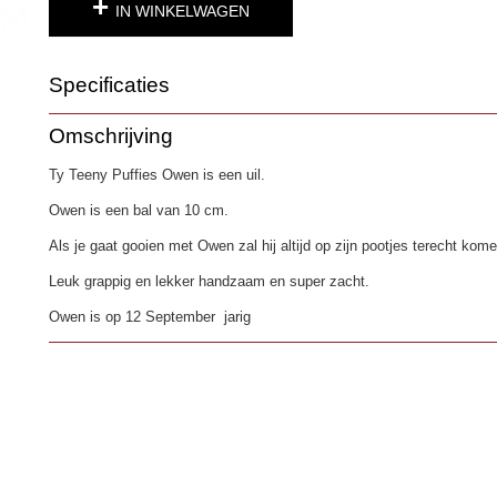
IN WINKELWAGEN
Specificaties
Productcode
3186-1
Omschrijving
EAN code
0008421425044
Ty Teeny Puffies Owen is een uil.
Owen is een bal van 10 cm.
Als je gaat gooien met Owen zal hij altijd op zijn pootjes terecht kom
Leuk grappig en lekker handzaam en super zacht.
Owen is op 12 September jarig