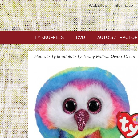
Webshop
Informatie
TY KNUFFELS
DVD
AUTO'S / TRACTOR
Home
>
Ty knuffels
>
Ty Teeny Puffies Owen 10 cm