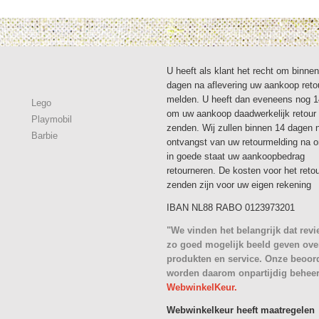
U heeft als klant het recht om binne
dagen na aflevering uw aankoop reto
melden. U heeft dan eveneens nog 
Lego
om uw aankoop daadwerkelijk retour 
Playmobil
zenden. Wij zullen binnen 14 dagen 
Barbie
ontvangst van uw retourmelding na 
in goede staat uw aankoopbedrag
retourneren. De kosten voor het reto
zenden zijn voor uw eigen rekening
IBAN NL88 RABO 0123973201
"We vinden het belangrijk dat rev
zo goed mogelijk beeld geven ove
produkten en service. Onze beoor
worden daarom onpartijdig behee
WebwinkelKeur.
Webwinkelkeur heeft maatregelen