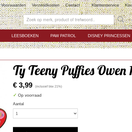
Voorwaarden
Verzendkosten
Contact
Klantenservice
Kla
LEESBOEKEN
PAW PATROL
DISNEY PRINCESSEN
Ty Teeny Puffies Owen 
€ 3,99
(inclusief btw 21%)
✓
Op voorraad
Aantal