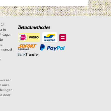
n 14
Betaalmethodes
ur te
14 dagen
te
na
ontvangst
ur
iews een
r onze
delingen
rd door