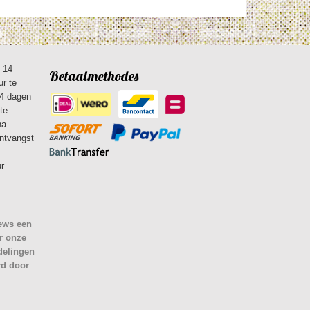
n 14
Betaalmethodes
ur te
14 dagen
te
na
ontvangst
ur
iews een
r onze
delingen
rd door