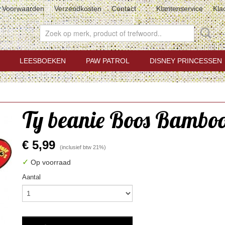
Voorwaarden
Verzendkosten
Contact
Klantenservice
Kla
LEESBOEKEN
PAW PATROL
DISNEY PRINCESSEN
Ty beanie Boos Bamboo
€ 5,99
(inclusief btw 21%)
✓
Op voorraad
Aantal