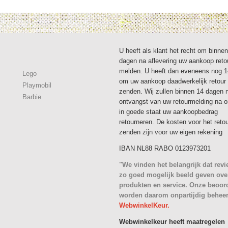
U heeft als klant het recht om binne
dagen na aflevering uw aankoop reto
melden. U heeft dan eveneens nog 
Lego
om uw aankoop daadwerkelijk retour 
Playmobil
zenden. Wij zullen binnen 14 dagen 
Barbie
ontvangst van uw retourmelding na 
in goede staat uw aankoopbedrag
retourneren. De kosten voor het reto
zenden zijn voor uw eigen rekening
IBAN NL88 RABO 0123973201
"We vinden het belangrijk dat rev
zo goed mogelijk beeld geven ove
produkten en service. Onze beoor
worden daarom onpartijdig behee
WebwinkelKeur.
Webwinkelkeur heeft maatregelen