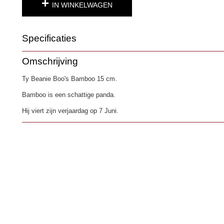
IN WINKELWAGEN
Specificaties
Productcode
4608
Omschrijving
EAN code
0008421363278
Ty Beanie Boo's Bamboo 15 cm.
Bamboo is een schattige panda.
Hij viert zijn verjaardag op 7 Juni.