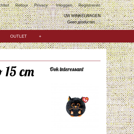
chten
Retour
Privacy
Inloggen
Registreren
UW WINKELWAGEN
Geen producten
(0)
OUTLET
+
 15 cm
Ook interessant