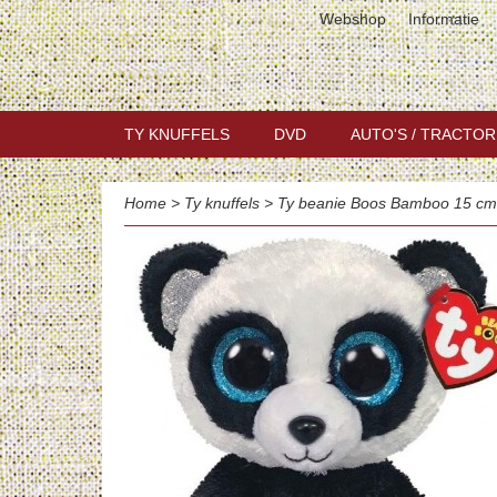
Webshop
Informatie
TY KNUFFELS
DVD
AUTO'S / TRACTOR
Home
>
Ty knuffels
>
Ty beanie Boos Bamboo 15 cm