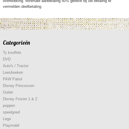
overboeking. Minimale aanbetaling 50% gelieve bij uw betaling te
vermelden deelbetaling.
Categorieën
Ty knuffels
DVD
Auto's / Tractor
Leesboeken
PAW Patrol
Disney Princessen
Outlet
Disney Frozen 1 & 2
poppen
speelgoed
Lego
Playmobil