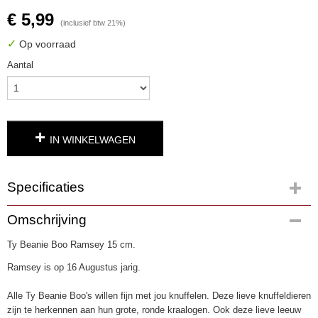
€ 5,99
(inclusief btw 21%)
✓
Op voorraad
Aantal
IN WINKELWAGEN
Specificaties
Productcode
Omschrijving
2298-71
Ty Beanie Boo Ramsey 15 cm.
EAN code
0008421362523
Ramsey is op 16 Augustus jarig.
Alle Ty Beanie Boo's willen fijn met jou knuffelen. Deze lieve knuffeldieren
zijn te herkennen aan hun grote, ronde kraalogen. Ook deze lieve leeuw