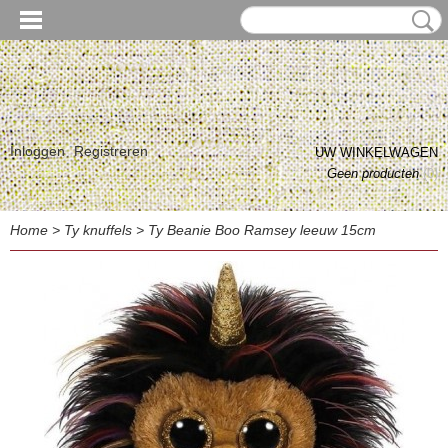
Inloggen
Registreren
UW WINKELWAGEN
Geen producten
(0)
Home
>
Ty knuffels
>
Ty Beanie Boo Ramsey leeuw 15cm