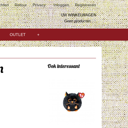
chten
Retour
Privacy
Inloggen
Registreren
UW WINKELWAGEN
Geen producten
(0)
OUTLET
+
m
Ook interessant