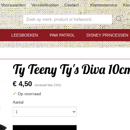
Voorwaarden
Verzendkosten
Contact
Klantenservice
Kla
LEESBOEKEN
PAW PATROL
DISNEY PRINCESSEN
Ty Teeny Ty's Diva 10c
€ 4,50
(inclusief btw 21%)
✓
Op voorraad
Aantal