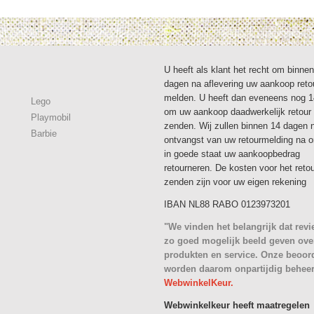
U heeft als klant het recht om binne
dagen na aflevering uw aankoop reto
melden. U heeft dan eveneens nog 
Lego
om uw aankoop daadwerkelijk retour 
Playmobil
zenden. Wij zullen binnen 14 dagen 
Barbie
ontvangst van uw retourmelding na 
in goede staat uw aankoopbedrag
retourneren. De kosten voor het reto
zenden zijn voor uw eigen rekening
IBAN NL88 RABO 0123973201
"We vinden het belangrijk dat rev
zo goed mogelijk beeld geven ove
produkten en service. Onze beoor
worden daarom onpartijdig behee
WebwinkelKeur.
Webwinkelkeur heeft maatregelen