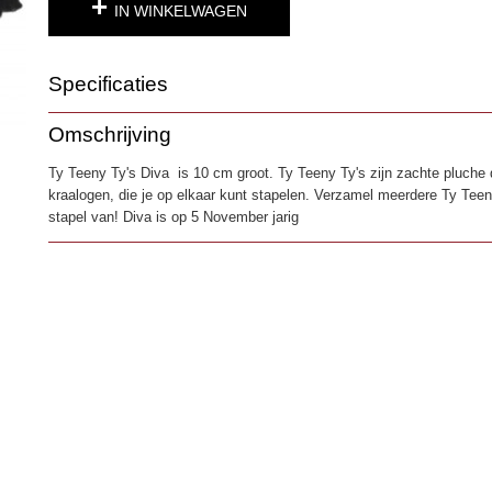
IN WINKELWAGEN
Specificaties
Productcode
3989
Omschrijving
EAN code
0008421423118
Ty Teeny Ty's Diva is 10 cm groot. Ty Teeny Ty's zijn zachte pluche 
kraalogen, die je op elkaar kunt stapelen. Verzamel meerdere Ty Tee
stapel van! Diva is op 5 November jarig