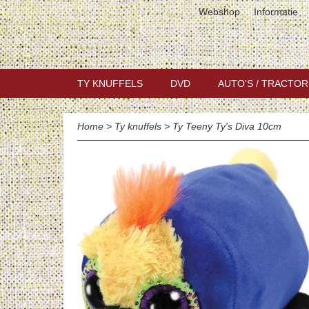
Webshop
Informatie
TY KNUFFELS
DVD
AUTO'S / TRACTOR
Home
>
Ty knuffels
>
Ty Teeny Ty's Diva 10cm