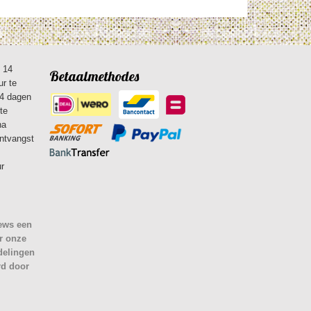
n 14
Betaalmethodes
ur te
14 dagen
te
na
ontvangst
ur
iews een
r onze
delingen
rd door