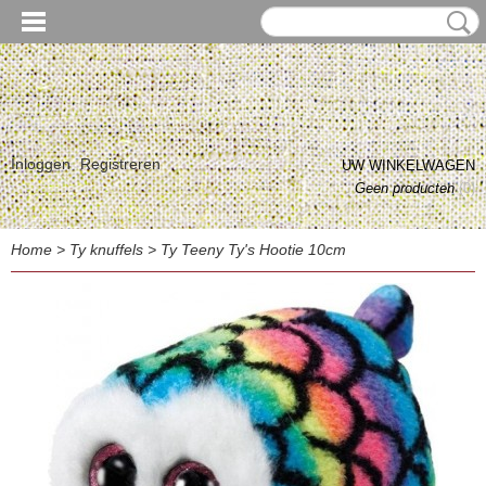
Inloggen
Registreren
UW WINKELWAGEN
Geen producten
(0)
Home
>
Ty knuffels
>
Ty Teeny Ty's Hootie 10cm