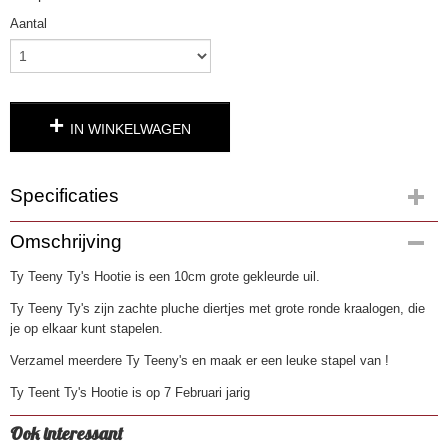
Aantal
IN WINKELWAGEN
Specificaties
Productcode
Omschrijving
3550-13
Ty Teeny Ty's Hootie is een 10cm grote gekleurde uil.
EAN code
0008421412464
Ty Teeny Ty's zijn zachte pluche diertjes met grote ronde kraalogen, die
je op elkaar kunt stapelen.
Verzamel meerdere Ty Teeny's en maak er een leuke stapel van !
Ty Teent Ty's Hootie is op 7 Februari jarig
Ook interessant