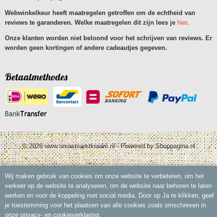
Webwinkelkeur heeft maatregelen getroffen om de echtheid van
reviews te garanderen. Welke maatregelen dit zijn lees je
hier
.
Onze klanten worden niet beloond voor het schrijven van reviews. Er
worden geen kortingen of andere cadeautjes gegeven.
Betaalmethodes
© 2026 www.omasmarktkraam.nl - Powered by Shoppagina.nl
Wij maken gebruik van cookies om onze website te verbeteren, om het
verkeer op de website te analyseren, om de website naar behoren te laten
werken en voor de koppeling met social media. Door op Ja te klikken, geef
je toestemming voor het plaatsen van alle cookies zoals omschreven in
onze privacy- en cookieverklaring.