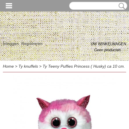
Inloggen
Registreren
UW WINKELWAGEN
Geen producten
(0)
Home
>
Ty knuffels
>
Ty Teeny Puffies Princess ( Husky) ca 10 cm.