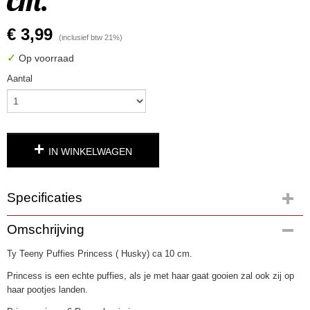
€ 3,99
(inclusief btw 21%)
✓
Op voorraad
Aantal
IN WINKELWAGEN
Specificaties
Productcode
Omschrijving
3186-23
Ty Teeny Puffies Princess ( Husky) ca 10 cm.
EAN code
0008421425228
Princess is een echte puffies, als je met haar gaat gooien zal ook zij op
haar pootjes landen.