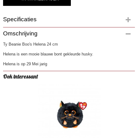
Specificaties
Productcode
Omschrijving
2692-91
Ty Beanie Boo's Helena 24 cm
EAN code
0008421364589
Helena is een mooie blauwe bont gekleurde husky.
Helena is op 29 Mei jarig
Ook interessant