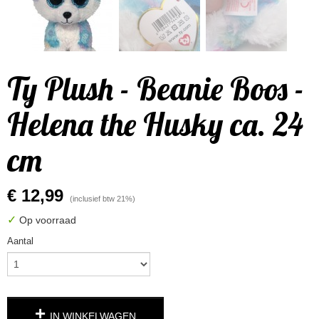
Ty Plush - Beanie Boos -
Helena the Husky ca. 24
cm
€ 12,99
(inclusief btw 21%)
✓
Op voorraad
Aantal
IN WINKELWAGEN