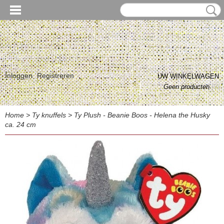
Inloggen
Registreren
UW WINKELWAGEN
Geen producten
(0)
Home
>
Ty knuffels
>
Ty Plush - Beanie Boos - Helena the Husky
ca. 24 cm