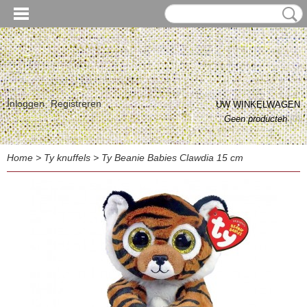
Inloggen
Registreren
UW WINKELWAGEN
Geen producten
(0)
Home
>
Ty knuffels
>
Ty Beanie Babies Clawdia 15 cm