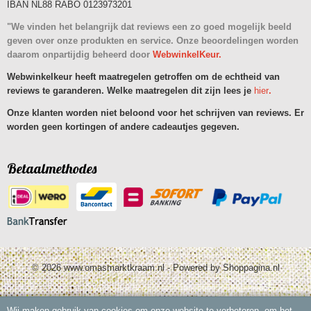
IBAN NL88 RABO 0123973201
"We vinden het belangrijk dat reviews een zo goed mogelijk beeld
geven over onze produkten en service. Onze beoordelingen worden
daarom onpartijdig beheerd door
WebwinkelKeur.
Webwinkelkeur heeft maatregelen getroffen om de echtheid van
reviews te garanderen. Welke maatregelen dit zijn lees je
hier
.
Onze klanten worden niet beloond voor het schrijven van reviews. Er
worden geen kortingen of andere cadeautjes gegeven.
Betaalmethodes
© 2026 www.omasmarktkraam.nl - Powered by Shoppagina.nl
Wij maken gebruik van cookies om onze website te verbeteren, om het