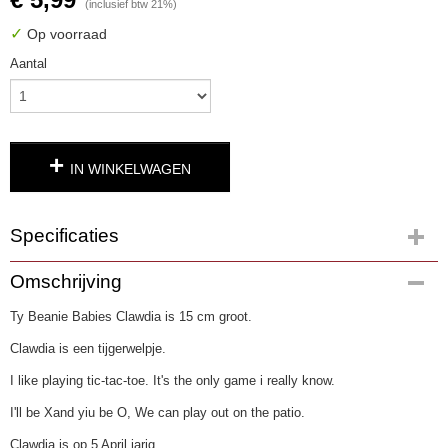
(inclusief btw 21%)
✓
Op voorraad
Aantal
IN WINKELWAGEN
Specificaties
Productcode
Omschrijving
3566-35
Ty Beanie Babies Clawdia is 15 cm groot.
EAN code
0008421405466
Clawdia is een tijgerwelpje.
I like playing tic-tac-toe. It's the only game i really know.
I'll be Xand yiu be O, We can play out on the patio.
Clawdia is op 5 April jarig