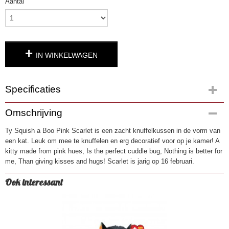
Aantal
IN WINKELWAGEN
Specificaties
Productcode
Omschrijving
3510-33
Ty Squish a Boo Pink Scarlet is een zacht knuffelkussen in de vorm van
EAN code
een kat. Leuk om mee te knuffelen en erg decoratief voor op je kamer! A
0008421393039
kitty made from pink hues, Is the perfect cuddle bug, Nothing is better for
me, Than giving kisses and hugs! Scarlet is jarig op 16 februari.
Ook interessant