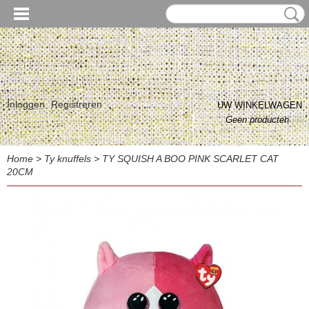
Inloggen
Registreren
UW WINKELWAGEN
Geen producten
(0)
Home
>
Ty knuffels
>
TY SQUISH A BOO PINK SCARLET CAT
20CM