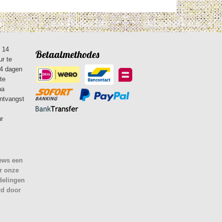
n 14
Betaalmethodes
ur te
14 dagen
te
na
ontvangst
ur
iews een
r onze
delingen
rd door