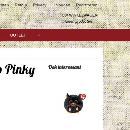
chten
Retour
Privacy
Inloggen
Registreren
UW WINKELWAGEN
Geen producten
(0)
OUTLET
+
p Pinky
Ook interessant