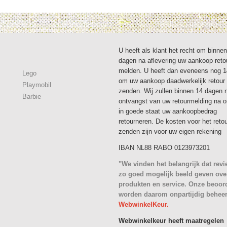
U heeft als klant het recht om binne
dagen na aflevering uw aankoop reto
melden. U heeft dan eveneens nog 
Lego
om uw aankoop daadwerkelijk retour 
Playmobil
zenden. Wij zullen binnen 14 dagen 
Barbie
ontvangst van uw retourmelding na 
in goede staat uw aankoopbedrag
retourneren. De kosten voor het reto
zenden zijn voor uw eigen rekening
IBAN NL88 RABO 0123973201
"We vinden het belangrijk dat rev
zo goed mogelijk beeld geven ove
produkten en service. Onze beoor
worden daarom onpartijdig behee
WebwinkelKeur.
Webwinkelkeur heeft maatregelen