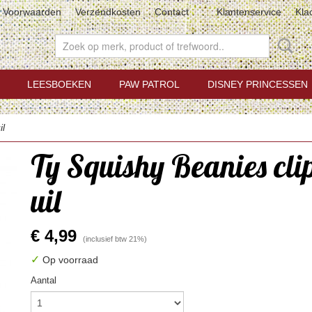
Voorwaarden
Verzendkosten
Contact
Klantenservice
Kla
LEESBOEKEN
PAW PATROL
DISNEY PRINCESSEN
il
Ty Squishy Beanies cli
uil
€ 4,99
(inclusief btw 21%)
✓
Op voorraad
Aantal