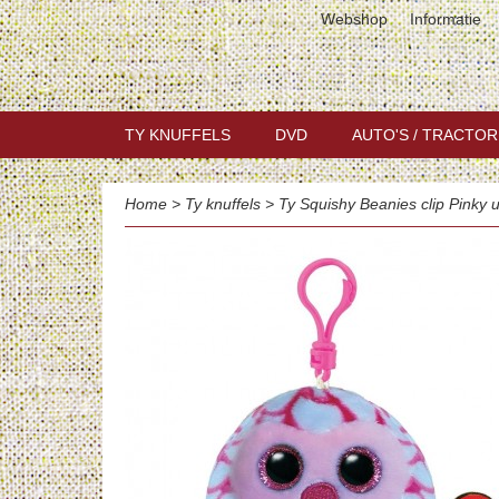
Webshop
Informatie
TY KNUFFELS
DVD
AUTO'S / TRACTOR
Home
>
Ty knuffels
>
Ty Squishy Beanies clip Pinky u