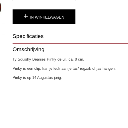
IN WINKELWAGEN
Specificaties
Productcode
3964
Omschrijving
EAN code
0008421395637
Ty Squishy Beanies Pinky de uil. ca. 8 cm.
Pinky is een clip, kan je leuk aan je tas/ rugzak of jas hangen.
Pinky is op 14 Augustus jarig.