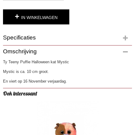
IN WINKELWAGEN
Specificaties
Productcode
Omschrijving
4045
Ty Teeny Puffie Halloween kat Mystic
EAN code
0008421425440
Mystic is ca. 10 cm groot.
En viert op 16 November verjaardag.
Ook interessant