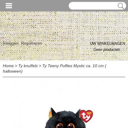
Inloggen
Registreren
UW WINKELWAGEN
Geen producten
(0)
Home
>
Ty knuffels
>
Ty Teeny Puffies Mystic ca. 10 cm (
halloween)